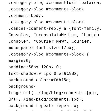
.category-blog #commentform textarea,
.category-blog #comments-block
.comment-body,
.category-blog #comments-block
.cancel-comment-reply a {font-family:
Consolas, InconsolataMedium, "Lucida
Console", "Courier New", Courier,
monospace; font-size:17px;}
.category-blog #comments-block {
margin:0;
padding:58px 120px 0;
text-shadow:0 1px 0 #F9C982;
background-color:#fdbf5d;
background-
image:url(../img/blog/comments.jpg),
url(../img/blog/comments.jpg);
background-repeat: repeat-x;