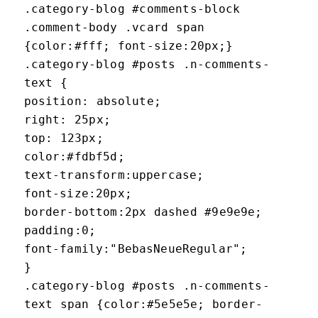
.category-blog #comments-block
.comment-body .vcard span
{color:#fff; font-size:20px;}
.category-blog #posts .n-comments-
text {
position: absolute;
right: 25px;
top: 123px;
color:#fdbf5d;
text-transform:uppercase;
font-size:20px;
border-bottom:2px dashed #9e9e9e;
padding:0;
font-family:"BebasNeueRegular";
}
.category-blog #posts .n-comments-
text span {color:#5e5e5e; border-