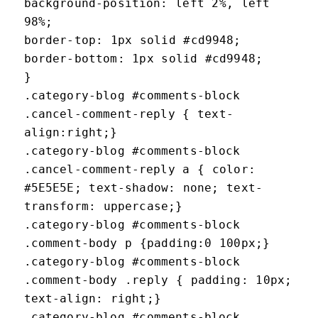
background-position: left 2%, left
98%;
border-top: 1px solid #cd9948;
border-bottom: 1px solid #cd9948;
}
.category-blog #comments-block
.cancel-comment-reply { text-
align:right;}
.category-blog #comments-block
.cancel-comment-reply a { color:
#5E5E5E; text-shadow: none; text-
transform: uppercase;}
.category-blog #comments-block
.comment-body p {padding:0 100px;}
.category-blog #comments-block
.comment-body .reply { padding: 10px;
text-align: right;}
.category-blog #comments-block