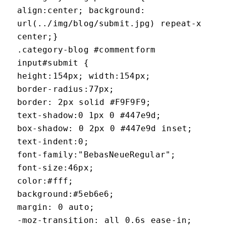
align:center; background:
url(../img/blog/submit.jpg) repeat-x
center;}
.category-blog #commentform
input#submit {
height:154px; width:154px;
border-radius:77px;
border: 2px solid #F9F9F9;
text-shadow:0 1px 0 #447e9d;
box-shadow: 0 2px 0 #447e9d inset;
text-indent:0;
font-family:"BebasNeueRegular";
font-size:46px;
color:#fff;
background:#5eb6e6;
margin: 0 auto;
-moz-transition: all 0.6s ease-in;