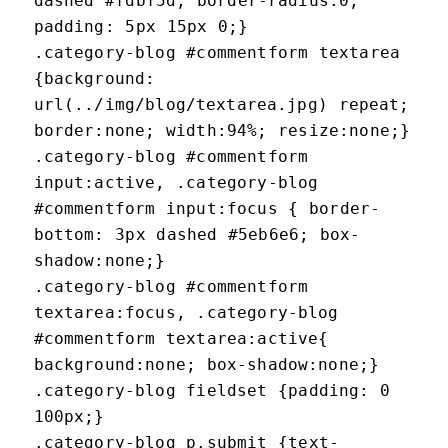
dashed #fdbf5d; border-radius:0;
padding: 5px 15px 0;}
.category-blog #commentform textarea
{background:
url(../img/blog/textarea.jpg) repeat;
border:none; width:94%; resize:none;}
.category-blog #commentform
input:active, .category-blog
#commentform input:focus { border-
bottom: 3px dashed #5eb6e6; box-
shadow:none;}
.category-blog #commentform
textarea:focus, .category-blog
#commentform textarea:active{
background:none; box-shadow:none;}
.category-blog fieldset {padding: 0
100px;}
.category-blog p.submit {text-