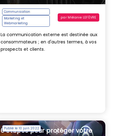
Communication
par
Mélanie LEFÈVRE
Marketing et
Webmarketing
La communication externe est destinée aux
consommateurs ; en d'autres termes, à vos
prospects et clients.
Publié le 10 juin 2022
6 étapes pour protéger votre