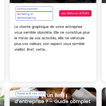
Communication
par
Mélanie LEFÈVRE
Marketing et
Webmarketing
La charte graphique de votre entreprise
vous semble obsolète. Elle ne constitue plus
le miroir de vos activités, elle ne véhicule
plus vos valeurs, son aspect vous semble
vieillot. Bref, cette...
Publié le 15 mai 2023
Qu’est-ce qu’un livre
d’entreprise ? – Guide complet