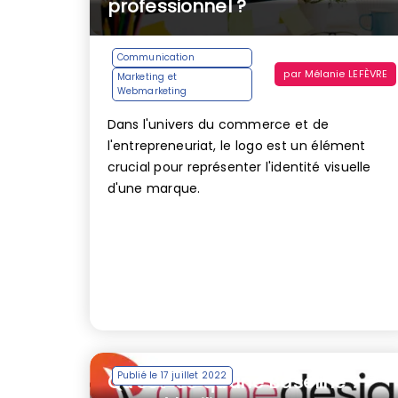
professionnel ?
Communication
par
Mélanie LEFÈVRE
Marketing et
Webmarketing
Dans l'univers du commerce et de
l'entrepreneuriat, le logo est un élément
crucial pour représenter l'identité visuelle
d'une marque.
Publié le 17 juillet 2022
Qu’est-ce qu’une Baseline ?