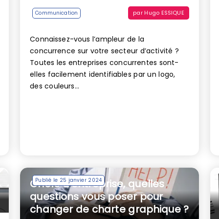
par
Hugo ESSIQUE
Communication
Connaissez-vous l’ampleur de la
concurrence sur votre secteur d’activité ?
Toutes les entreprises concurrentes sont-
elles facilement identifiables par un logo,
des couleurs...
Publié le 25 janvier 2024
Chefs d’entreprise, quelles
questions vous poser pour
changer de charte graphique ?