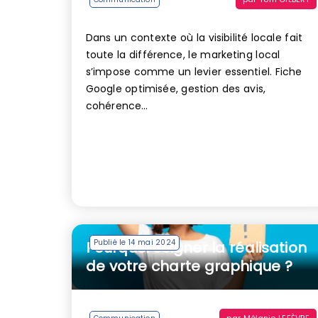
Dans un contexte où la visibilité locale fait
toute la différence, le marketing local
s’impose comme un levier essentiel. Fiche
Google optimisée, gestion des avis,
cohérence...
Publié le 14 mai 2024
Pourquoi soigner la réalisation
de votre charte graphique ?