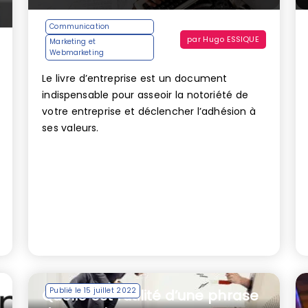
Communication
par
Hugo ESSIQUE
Marketing et
Webmarketing
Le livre d’entreprise est un document
indispensable pour asseoir la notoriété de
votre entreprise et déclencher l’adhésion à
ses valeurs.
Publié le 15 juillet 2022
Quelle est l’utilité d’une phrase