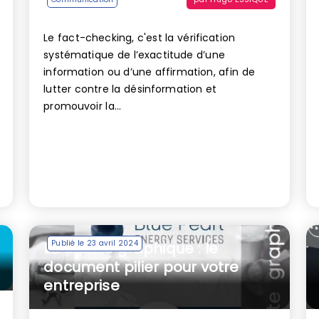
Le fact-checking, c'est la vérification
systématique de l’exactitude d’une
information ou d’une affirmation, afin de
lutter contre la désinformation et
promouvoir la...
Publié le 23 avril 2024
La charte graphique : le
document pilier pour votre
entreprise