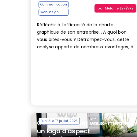
Communication
par
Mélanie LEFÈVRE
WebDesign
Réfléchir à l'efficacité de la charte
graphique de son entreprise... À quoi bon
vous dites-vous ? Détrompez-vous, cette
analyse apporte de nombreux avantages, à...
Publié le 17 juillet 2023
Comment créer vous-même
un logo d’aspect