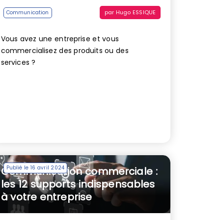
par
Hugo ESSIQUE
Communication
Vous avez une entreprise et vous
commercialisez des produits ou des
services ?
Publié le 16 avril 2024
Communication commerciale :
les 12 supports indispensables
à votre entreprise