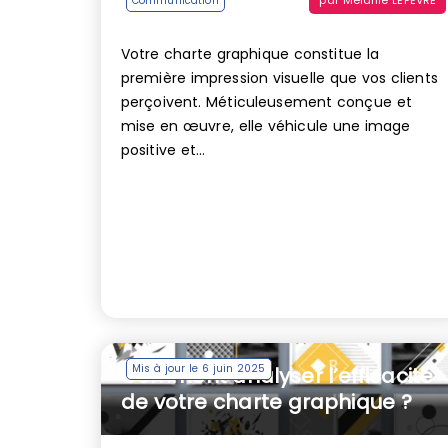
par
Mélanie LEFÈVRE
Communication
Votre charte graphique constitue la
première impression visuelle que vos clients
perçoivent. Méticuleusement conçue et
mise en œuvre, elle véhicule une image
positive et...
Mis à jour le 6 juin 2025
Comment analyser l’efficacité
de votre charte graphique ?