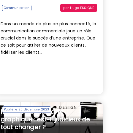
par
Hugo ESSIQUE
Communication
Dans un monde de plus en plus connecté, la
communication commerciale joue un rôle
crucial dans le succès d’une entreprise. Que
ce soit pour attirer de nouveaux clients,
fidéliser les clients...
Publié le 20 décembre 2023
Refonte de la charte
graphique : est-il judicieux de
tout changer ?