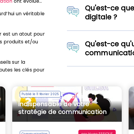
ation
ont évolué…
Qu'est-ce qu
rd’hui un véritable
digitale ?
r est un atout pour
 produits et/ou
Qu'est-ce qu
communicati
eils sur la
outes les clés pour
Publié le 11 février 2025
Fact-checking : l’allié
indispensable de votre
stratégie de communication
par
Hugo ESSIQUE
Communication