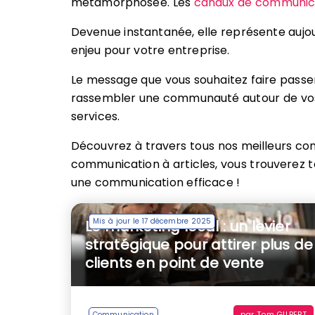
métamorphosée. Les
canaux de communic
Devenue instantanée, elle représente aujou
enjeu pour votre entreprise.
Le message que vous souhaitez faire passe
rassembler une communauté autour de vos
services.
Découvrez à travers tous nos meilleurs cons
communication à articles, vous trouverez t
une communication efficace !
Mis à jour le 17 décembre 2025
Le marketing local : un levier
stratégique pour attirer plus de
clients en point de vente
par
Tom GILBERT
Communication