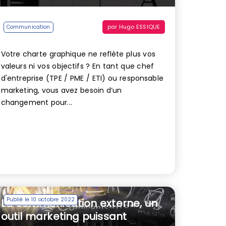
par
Hugo ESSIQUE
Communication
Votre charte graphique ne reflète plus vos
valeurs ni vos objectifs ? En tant que chef
d'entreprise (TPE / PME / ETI) ou responsable
marketing, vous avez besoin d’un
changement pour...
Publié le 10 octobre 2022
La communication externe, un
outil marketing puissant