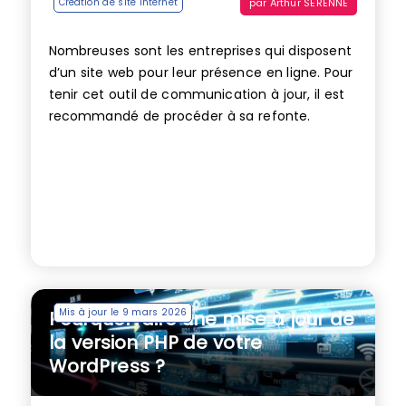
par
Arthur SERENNE
Création de site internet
Nombreuses sont les entreprises qui disposent
d’un site web pour leur présence en ligne. Pour
tenir cet outil de communication à jour, il est
recommandé de procéder à sa refonte.
Mis à jour le 9 mars 2026
Pourquoi faire une mise à jour de
la version PHP de votre
WordPress ?