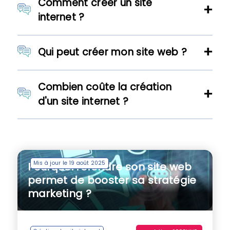
Comment créer un site
internet ?
Qui peut créer mon site web ?
Combien coûte la création
d'un site internet ?
Mis à jour le 19 août 2025
Pourquoi refondre son site web
permet de booster sa stratégie
marketing ?