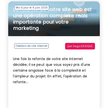
Mis à jour le 6 juin 2025
La refonte de votre site web est
une opération complexe mais
importante pour votre
marketing
par
Hugo ESSIQUE
Création de site internet
Une fois la refonte de votre site internet
décidée, il se peut que vous soyez pris d'une
certaine angoisse face à la complexité et
l'ampleur du projet. En effet, l'opération de
refonte...