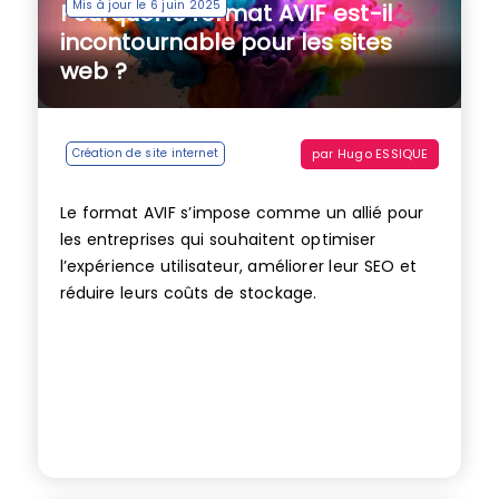
Mis à jour le 6 juin 2025
Pourquoi le format AVIF est-il
incontournable pour les sites
web ?
par
Hugo ESSIQUE
Création de site internet
Le format AVIF s’impose comme un allié pour
les entreprises qui souhaitent optimiser
l’expérience utilisateur, améliorer leur SEO et
réduire leurs coûts de stockage.