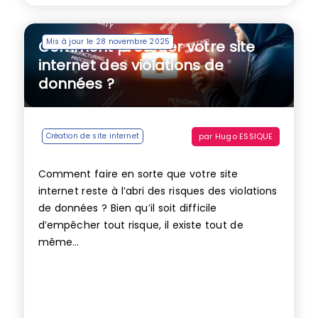
Mis à jour le 28 novembre 2025
Comment protéger votre site
internet des violations de
données ?
par
Hugo ESSIQUE
Création de site internet
Comment faire en sorte que votre site
internet reste à l’abri des risques des violations
de données ? Bien qu’il soit difficile
d’empêcher tout risque, il existe tout de
même...