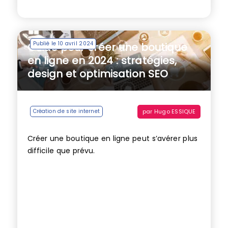
Publié le 10 avril 2024
Guide pour créer une boutique
en ligne en 2024 : stratégies,
design et optimisation SEO
par
Hugo ESSIQUE
Création de site internet
Créer une boutique en ligne peut s’avérer plus
difficile que prévu.