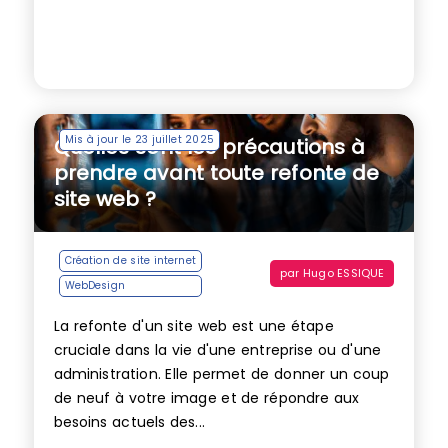
Mis à jour le 23 juillet 2025
Quelles sont les précautions à
prendre avant toute refonte de
site web ?
Création de site internet
par
Hugo ESSIQUE
WebDesign
La refonte d'un site web est une étape
cruciale dans la vie d'une entreprise ou d'une
administration. Elle permet de donner un coup
de neuf à votre image et de répondre aux
besoins actuels des...