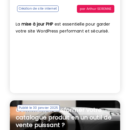
par
Arthur SERENNE
Création de site internet
La
mise à jour PHP
est essentielle pour garder
votre site WordPress performant et sécurisé.
Publié le 30 janvier 2025
Comment transformer votre
catalogue produit en un outil de
vente puissant ?