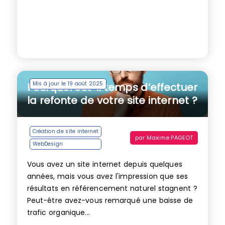
Mis à jour le 19 août 2025
Pourquoi est-il temps d’effectuer
la refonte de votre site internet ?
Création de site internet
par
Maxime PAGEOT
WebDesign
Vous avez un site internet depuis quelques
années, mais vous avez l'impression que ses
résultats en référencement naturel stagnent ?
Peut-être avez-vous remarqué une baisse de
trafic organique...