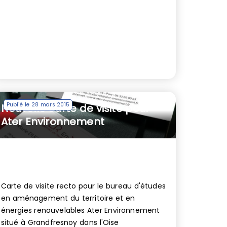
Publié le 28 mars 2015
Nouvelle carte de visite pour
Ater Environnement
Carte de visite recto pour le bureau d'études
en aménagement du territoire et en
énergies renouvelables Ater Environnement
situé à Grandfresnoy dans l'Oise