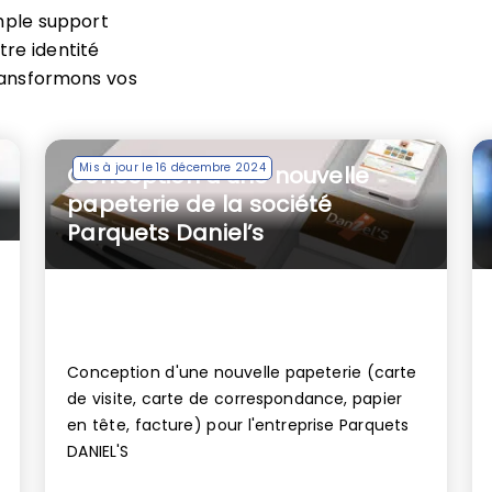
imple support
tre identité
ransformons vos
Mis à jour le 16 décembre 2024
Conception d’une nouvelle
papeterie de la société
Parquets Daniel’s
Conception d'une nouvelle papeterie (carte
de visite, carte de correspondance, papier
en tête, facture) pour l'entreprise Parquets
DANIEL'S