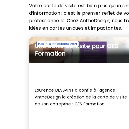
Votre carte de visite est bien plus qu’un s
d’information : c’est le premier reflet de vo
professionnelle. Chez AntheDesign, nous t
idées en cartes uniques et impactantes.
Publié le 22 octobre 2021
Une carte de visite pour GES
Formation
Laurence DESSAINT a confié à l'agence
AntheDesign la création de la carte de visite
de son entreprise : GES Formation.