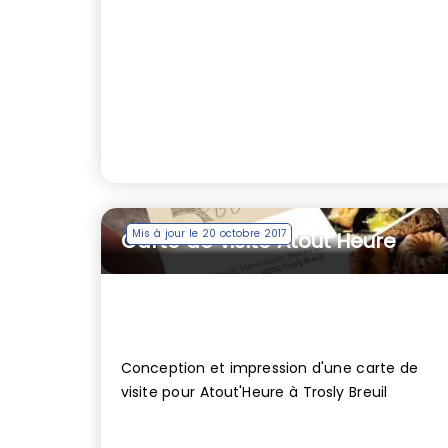
Mis à jour le 20 octobre 2017
Carte de visite Atout’Heure
Conception et impression d'une carte de
visite pour Atout'Heure à Trosly Breuil