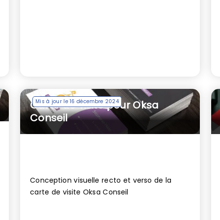
Mis à jour le 16 décembre 2024
Carte de visite pour Oksa
Conseil
Conception visuelle recto et verso de la
carte de visite Oksa Conseil