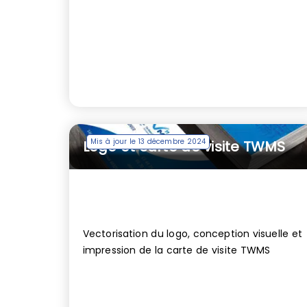
Mis à jour le 13 décembre 2024
Logo et carte de visite TWMS
Vectorisation du logo, conception visuelle et
impression de la carte de visite TWMS