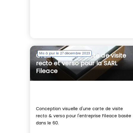
Mis à jour le 27 décembre 2023
Création d’une carte de visite
recto et verso pour la SARL
Fileace
Conception visuelle d'une carte de visite
recto & verso pour l'entreprise Fileace basée
dans le 60.