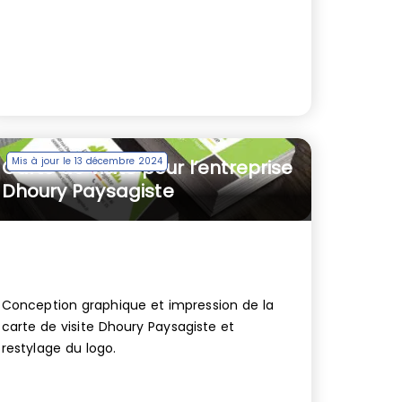
Mis à jour le 13 décembre 2024
Carte de visite pour l’entreprise
Dhoury Paysagiste
Conception graphique et impression de la
carte de visite Dhoury Paysagiste et
restylage du logo.