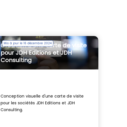
Mis à jour le 16 décembre 2024
Création d’une carte de visite
pour JDH Editions et JDH
Consulting
Conception visuelle d'une carte de visite
pour les sociétés JDH Editions et JDH
Consulting.