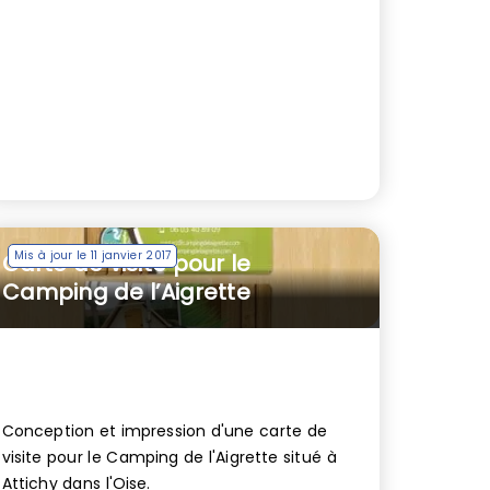
Mis à jour le 11 janvier 2017
Carte de visite pour le
Camping de l’Aigrette
Conception et impression d'une carte de
visite pour le Camping de l'Aigrette situé à
Attichy dans l'Oise.