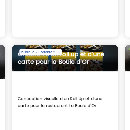
Publié le 28 octobre 2016
Création d’un roll up et d’une
carte pour la Boule d’Or
Conception visuelle d'un Roll Up et d'une
carte pour le restaurant La Boule d'Or