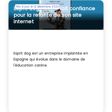
Mis à jour le 12 décembre 2024
Esprit dog nous a fait confiance
pour la refonte de son site
internet
Esprit dog est un entreprise implantée en
Espagne qui évolue dans le domaine de
l'éducation canine.