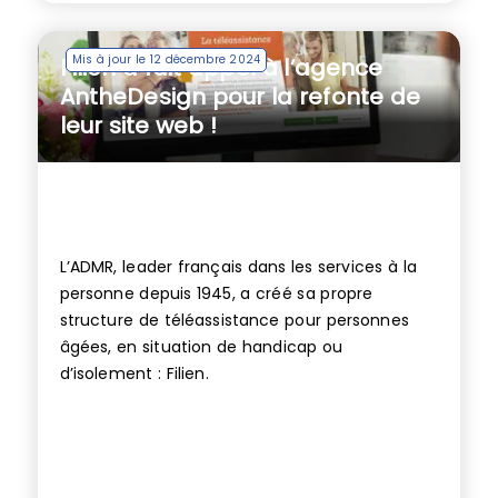
Mis à jour le 12 décembre 2024
Filien a fait appel à l’agence
AntheDesign pour la refonte de
leur site web !
L’ADMR, leader français dans les services à la
personne depuis 1945, a créé sa propre
structure de téléassistance pour personnes
âgées, en situation de handicap ou
d’isolement : Filien.