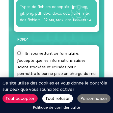
Types de fichiers acceptés : jpg, jpeg,
gif, png, pdf, doc, docx, odt, Taille max.
des fichiers : 32 MB, Max. des fichiers : 4.
RGPD
*
En soumettant ce formulaire,
j'accepte que les informations saisies
soient stockées et utilisées pour
permettre la bonne prise en charge de ma
demande. J'accepte également de
Ce site utilise des cookies et vous donne le contrôle
recevoir les newsletters de l'agence
sur ceux que vous souhaitez activer
AntheDesign.
Tout accepter
Tout refuser
Personnaliser
DEMANDER UN DEVIS
Politique de confidentialité