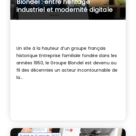
Blondel : entre héritage
industriel et modernité digitale
Un site à la hauteur d’un groupe français
historique Entreprise familiale fondée dans les
années 1950, le Groupe Blondel est devenu au
fil des décennies un acteur incontournable de
la...
Publié le 14 janvier 2022