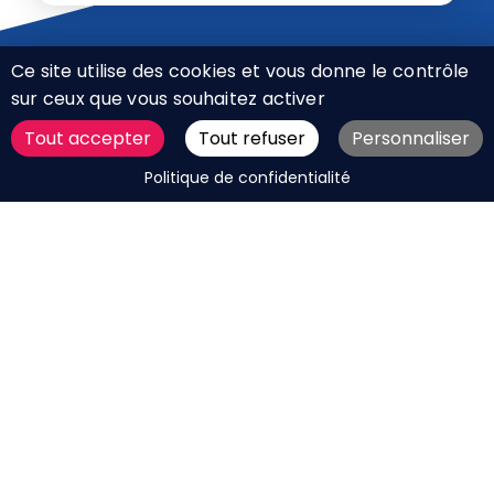
Ce site utilise des cookies et vous donne le contrôle
sur ceux que vous souhaitez activer
Tout accepter
Tout refuser
Personnaliser
CHARTE RÉSEAUX SOCIAUX
DEMANDER UN DEVIS
Politique de confidentialité
MENTIONS LÉGALES
PLAN DU SITE
CGV
BOUTIQUE
MES COOKIES
Marque déposée © Agence Web Attichy, Compiègne,
Soissons, Noyon, Oise | 2011 / 2026