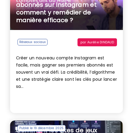
abonnés sur Instagram et
comment y remédier de
manière efficace ?
par
Aurélie DINDAUD
Réseaux sociaux
Créer un nouveau compte Instagram est
facile, mais gagner ses premiers abonnés est
souvent un vrai défi. La crédibilité, l’algorithme
et une stratégie claire sont les clés pour lancer
sa...
Publié le 19 décembre 2025
Comment les sites de jeux