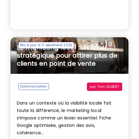
Mis à jour le 17 décembre 2025
Le marketing local : un levier
stratégique pour attirer plus de
clients en point de vente
par
Tom GILBERT
Communication
Dans un contexte où la visibilité locale fait
toute la différence, le marketing local
s’impose comme un levier essentiel. Fiche
Google optimisée, gestion des avis,
cohérence...