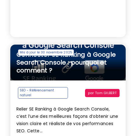
Mis à jour le 30 novembre 2025
Connecter SE Ranking à Google
Search Console : pourquoi et
comment ?
SEO - Référencement
par
Tom GILBERT
naturel
Relier SE Ranking à Google Search Console,
c’est l’une des meilleures façons d’obtenir une
vision claire et réaliste de vos performances
SEO. Cette...