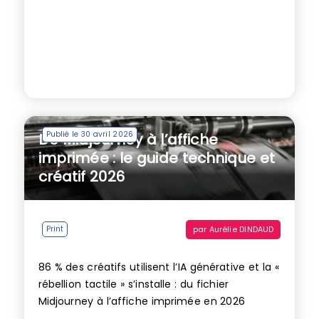
Publié le 30 avril 2026
De Midjourney à l’affiche
imprimée : le guide technique et
créatif 2026
par
Aurélie DINDAUD
Print
86 % des créatifs utilisent l’IA générative et la «
rébellion tactile » s’installe : du fichier
Midjourney à l’affiche imprimée en 2026