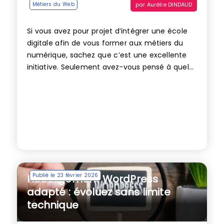
par
Aurélie DINDAUD
Métiers du Web
Si vous avez pour projet d’intégrer une école
digitale afin de vous former aux métiers du
numérique, sachez que c’est une excellente
initiative. Seulement avez-vous pensé à quel...
Publié le 23 février 2026
Hébergement WordPress
adapté : évoluez sans limite
technique