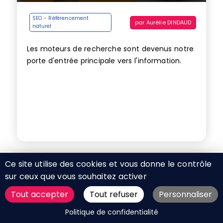
SEO - Référencement
par
Aurélie DINDAUD
naturel
Les moteurs de recherche sont devenus notre
porte d'entrée principale vers l'information.
Ce site utilise des cookies et vous donne le contrôle
Mis à jour le 23 septembre 2025
Votre site web peut-il rivaliser
sur ceux que vous souhaitez activer
avec les réponses de l’IA ?
Tout accepter
Tout refuser
Personnaliser
DEMANDER UN DEVIS
Politique de confidentialité
par
Aurélie DINDAUD
Rédaction web