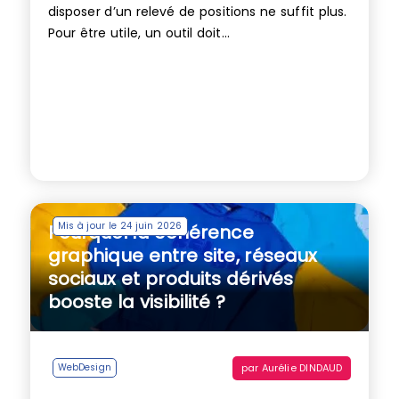
disposer d’un relevé de positions ne suffit plus.
Pour être utile, un outil doit...
Mis à jour le 24 juin 2026
Pourquoi la cohérence
graphique entre site, réseaux
sociaux et produits dérivés
booste la visibilité ?
par
Aurélie DINDAUD
WebDesign