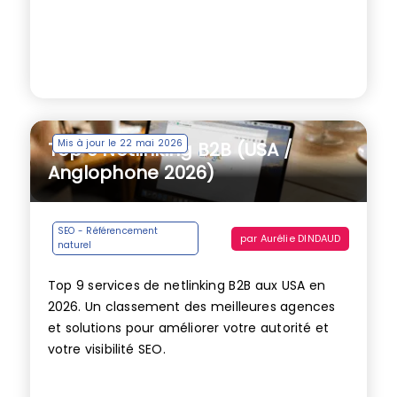
Mis à jour le 22 mai 2026
Top 9 Netlinking B2B (USA /
Anglophone 2026)
SEO - Référencement
par
Aurélie DINDAUD
naturel
Top 9 services de netlinking B2B aux USA en
2026. Un classement des meilleures agences
et solutions pour améliorer votre autorité et
votre visibilité SEO.