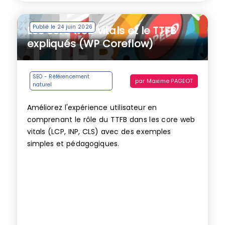
Publié le 24 juin 2026
Les core web vitals et le TTFB
expliqués (WP Coreflow)
SEO - Référencement
par
Maxime PAGEOT
naturel
Améliorez l'expérience utilisateur en
comprenant le rôle du TTFB dans les core web
vitals (LCP, INP, CLS) avec des exemples
simples et pédagogiques.