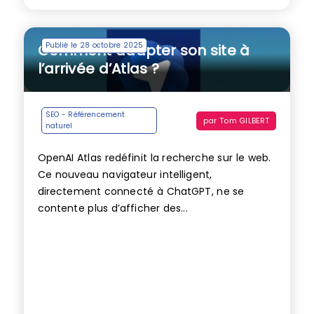
Publié le 28 octobre 2025
Comment adapter son site à
l’arrivée d’Atlas ?
SEO - Référencement
par
Tom GILBERT
naturel
OpenAI Atlas redéfinit la recherche sur le web.
Ce nouveau navigateur intelligent,
directement connecté à ChatGPT, ne se
contente plus d’afficher des...