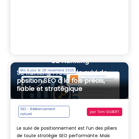
Mis à jour le 28 novembre 2025
SE Ranking : l’outil de suivi de
position SEO à la fois précis,
fiable et stratégique
SEO - Référencement
par
Tom GILBERT
naturel
Le suivi de positionnement est l’un des piliers
de toute stratégie SEO performante. Mais