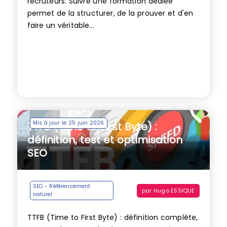
recruteurs. Suivre une formation dédiée
permet de la structurer, de la prouver et d'en
faire un véritable...
Mis à jour le 25 juin 2026
TTFB (Time to First Byte) :
définition, test et optimisation
SEO
SEO - Référencement
par
Hugo ESSIQUE
naturel
TTFB (Time to First Byte) : définition complète,