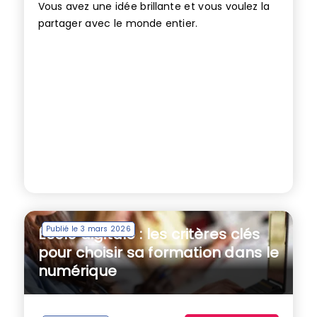
Vous avez une idée brillante et vous voulez la
partager avec le monde entier.
Publié le 3 mars 2026
École digitale : les critères clés
pour choisir sa formation dans le
numérique