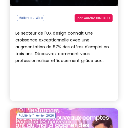
par
Aurélie DINDAUD
Métiers du Web
Le secteur de l'UX design connaît une
croissance exceptionnelle avec une
augmentation de 87% des offres d'emploi en
trois ans. Découvrez comment vous
professionnaliser efficacement grâce aux...
Publié le 11 février 2026
Pourquoi les nouveaux comptes
ont du mal à gagner des