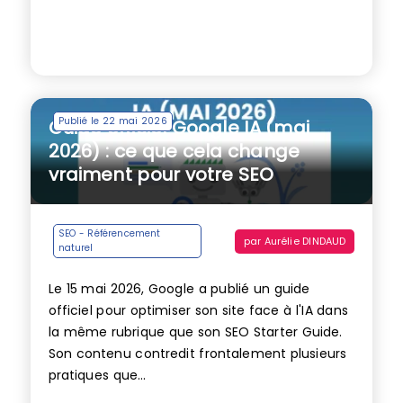
Publié le 22 mai 2026
Guide officiel Google IA (mai
2026) : ce que cela change
vraiment pour votre SEO
SEO - Référencement
par
Aurélie DINDAUD
naturel
Le 15 mai 2026, Google a publié un guide
officiel pour optimiser son site face à l'IA dans
la même rubrique que son SEO Starter Guide.
Son contenu contredit frontalement plusieurs
pratiques que...