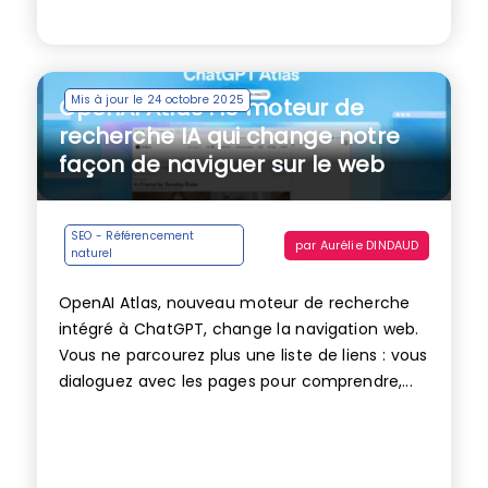
Mis à jour le 24 octobre 2025
OpenAI Atlas : le moteur de
recherche IA qui change notre
façon de naviguer sur le web
SEO - Référencement
par
Aurélie DINDAUD
naturel
OpenAI Atlas, nouveau moteur de recherche
intégré à ChatGPT, change la navigation web.
Vous ne parcourez plus une liste de liens : vous
dialoguez avec les pages pour comprendre,...