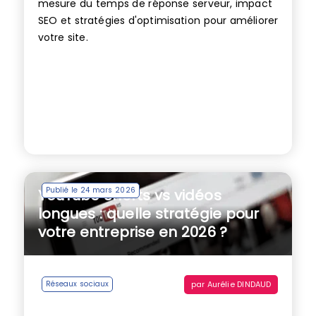
mesure du temps de réponse serveur, impact
SEO et stratégies d'optimisation pour améliorer
votre site.
Publié le 24 mars 2026
YouTube Shorts vs vidéos
longues : quelle stratégie pour
votre entreprise en 2026 ?
par
Aurélie DINDAUD
Réseaux sociaux