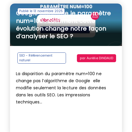
Publié le 13 novembre 2025
Google supprime le paramètre
num=100 : comment cette
évolution change notre façon
d’analyser le SEO ?
SEO - Référencement
par
Aurélie DINDAUD
naturel
La disparition du paramètre num=100 ne
change pas l’algorithme de Google elle
modifie seulement la lecture des données
dans les outils SEO. Les impressions
techniques...