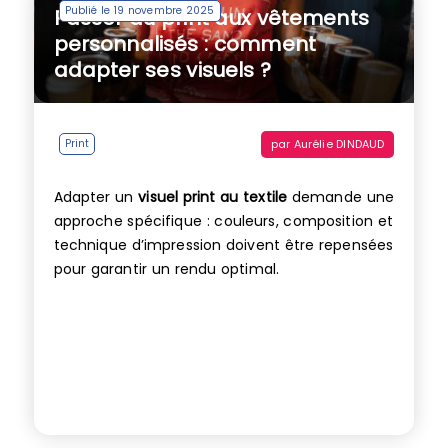
Publié le 19 novembre 2025
Passer du print aux vêtements
personnalisés : comment
adapter ses visuels ?
par
Aurélie DINDAUD
Print
Adapter un
visuel print au textile
demande une
approche spécifique : couleurs, composition et
technique d’impression doivent être repensées
pour garantir un rendu optimal.