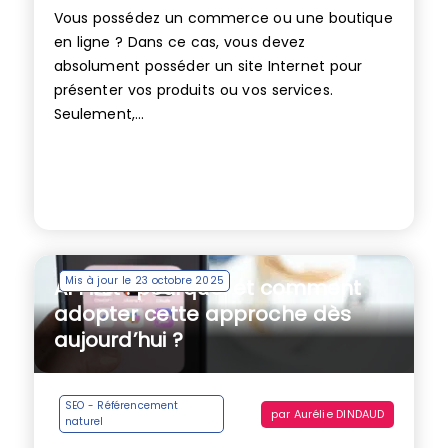
Vous possédez un commerce ou une boutique
en ligne ? Dans ce cas, vous devez
absolument posséder un site Internet pour
présenter vos produits ou vos services.
Seulement,...
Mis à jour le 23 octobre 2025
AI First : pourquoi et comment
adopter cette approche dès
aujourd’hui ?
SEO - Référencement
par
Aurélie DINDAUD
naturel