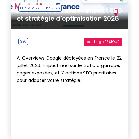
Publié le 24 juillet 2026
AI Overviews France : impact SEO
et stratégie d’optimisation 2026
par
Hugo ESSIQUE
GEO
AI Overviews Google déployées en France le 22
juillet 2026. Impact réel sur le trafic organique,
pages exposées, et 7 actions SEO prioritaires
pour adapter votre stratégie.