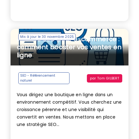
Mis à jour le 30 novembre 2025
Agence SEO pour e-commerce :
comment booster vos ventes en
ligne
SEO - Référencement
par
Tom GILBERT
naturel
Vous dirigez une boutique en ligne dans un
environnement compétitif. Vous cherchez une
croissance pérenne et une visibilité qui
convertit en ventes. Nous mettons en place
une stratégie SEO...