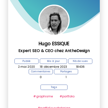
Hugo ESSIQUE
Expert SEO & CEO chez AntheDesign
Publié
Mis à jour
Nb de vues
2 mai 2020
18 décembre 2023
18436
Commentaires
Partages
0
1
Tags
#graphisme
#portfolio
#portfolio webdesign