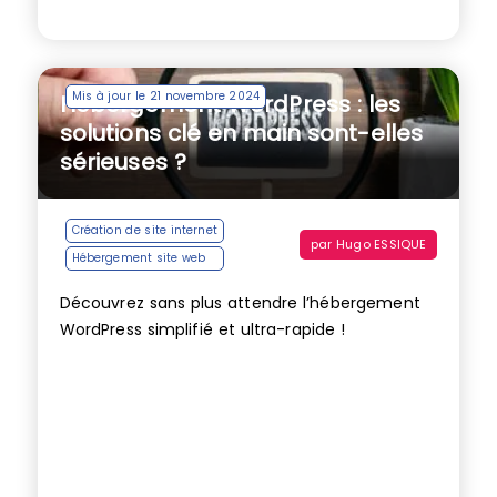
Mis à jour le 21 novembre 2024
Hébergement WordPress : les
solutions clé en main sont-elles
sérieuses ?
Création de site internet
par
Hugo ESSIQUE
Hébergement site web
Découvrez sans plus attendre l’hébergement
WordPress simplifié et ultra-rapide !