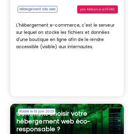
par
Mélanie LEFÈVRE
Hébergement site web
L'hébergement e-commerce, c'est le serveur
sur lequel on stocke les fichiers et données
d'une boutique en ligne afin de le rendre
accessible (visible) aux internautes.
Publié le 19 juin 2023
Comment choisir votre
hébergement web éco-
responsable ?