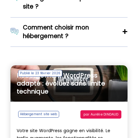
site ?
Comment choisir mon
hébergement ?
Publié le 23 février 2026
Hébergement WordPress
adapté : évoluez sans limite
technique
par
Aurélie DINDAUD
Hébergement site web
Votre site WordPress gagne en visibilité. Le