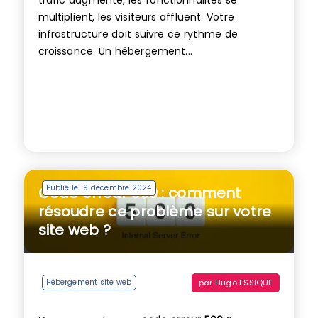
trafic augmente, les fonctionnalités se
multiplient, les visiteurs affluent. Votre
infrastructure doit suivre ce rythme de
croissance. Un hébergement...
Publié le 19 décembre 2024
Code erreur 500 : comment
résoudre ce problème sur votre
site web ?
par
Hugo ESSIQUE
Hébergement site web