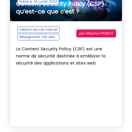
Publié le 26 juillet 2022
Content Security Policy (CSP) :
qu’est-ce que c’est ?
Création de site internet
par
Maxime PAGEOT
Hébergement site web
La Content Security Policy (CSP) est une
norme de sécurité destinée à améliorer la
sécurité des applications et sites web.