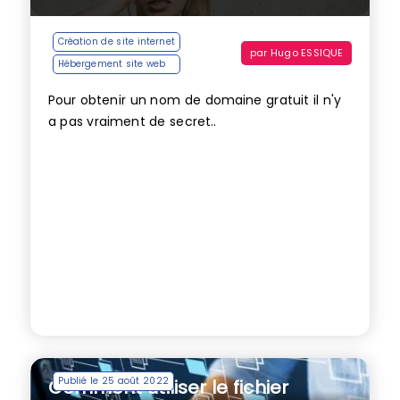
Création de site internet
par
Hugo ESSIQUE
Hébergement site web
Pour obtenir un nom de domaine gratuit il n'y
a pas vraiment de secret..
Publié le 25 août 2022
Comment utiliser le fichier