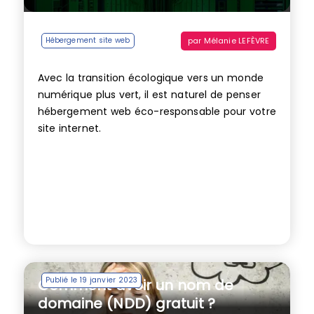
par
Mélanie LEFÈVRE
Hébergement site web
Avec la transition écologique vers un monde
numérique plus vert, il est naturel de penser
hébergement web éco-responsable pour votre
site internet.
Publié le 19 janvier 2023
Comment avoir un nom de
domaine (NDD) gratuit ?