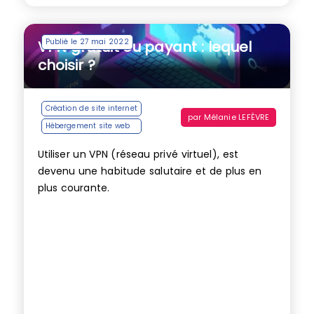
Publié le 27 mai 2022
VPN gratuit ou payant : lequel
choisir ?
Création de site internet
par
Mélanie LEFÈVRE
Hébergement site web
Utiliser un VPN (réseau privé virtuel), est
devenu une habitude salutaire et de plus en
plus courante.