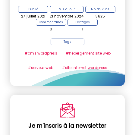
Publié
Mis à jour
Nb de vues
27 juillet 2021
21 novembre 2024
3825
Commentaires
Partages
0
1
Tags
#cms wordpress
#hébergement site web
#serveur web
#site internet wordpress
Je m'inscris à la newsletter