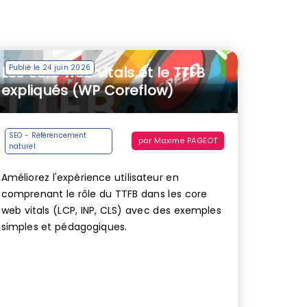
Publié le 24 juin 2026
Les core web vitals et le TTFB
expliqués (WP Coreflow)
SEO - Référencement
par
Maxime PAGEOT
naturel
Améliorez l'expérience utilisateur en
comprenant le rôle du TTFB dans les core
web vitals (LCP, INP, CLS) avec des exemples
simples et pédagogiques.