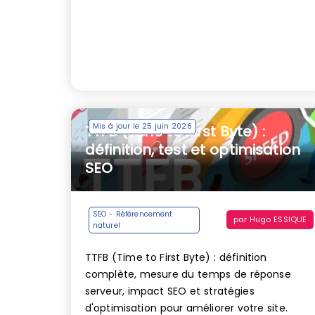
Mis à jour le 25 juin 2026
TTFB (Time to First Byte) :
définition, test et optimisation
SEO
SEO - Référencement
par
Hugo ESSIQUE
naturel
TTFB (Time to First Byte) : définition
complète, mesure du temps de réponse
serveur, impact SEO et stratégies
d'optimisation pour améliorer votre site.