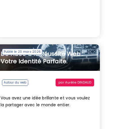
Publié le 20 mars 2026
De l’Idée à la Réussite Web :
Votre Identité Parfaite.
par
Aurélie DINDAUD
Autour du web
Vous avez une idée brillante et vous voulez
la partager avec le monde entier.