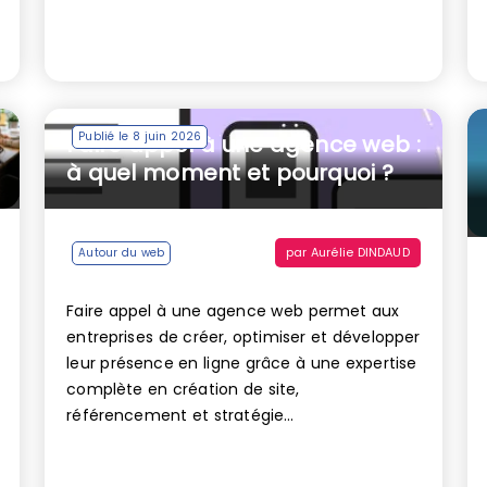
Publié le 8 juin 2026
Faire appel à une agence web :
à quel moment et pourquoi ?
par
Aurélie DINDAUD
Autour du web
Faire appel à une agence web permet aux
entreprises de créer, optimiser et développer
leur présence en ligne grâce à une expertise
complète en création de site,
référencement et stratégie...