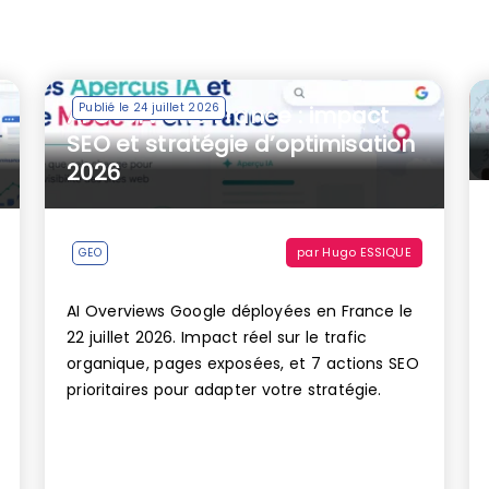
Publié le 24 juillet 2026
AI Overviews France : impact
SEO et stratégie d’optimisation
2026
par
Hugo ESSIQUE
GEO
AI Overviews Google déployées en France le
22 juillet 2026. Impact réel sur le trafic
organique, pages exposées, et 7 actions SEO
prioritaires pour adapter votre stratégie.