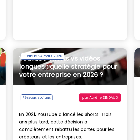
Publié le 24 mars 2026
YouTube Shorts vs vidéos
longues : quelle stratégie pour
votre entreprise en 2026 ?
par
Aurélie DINDAUD
Réseaux sociaux
En 2021, YouTube a lancé les Shorts. Trois
ans plus tard, cette décision a
complètement rebattu les cartes pour les
créateurs et les entreprises.