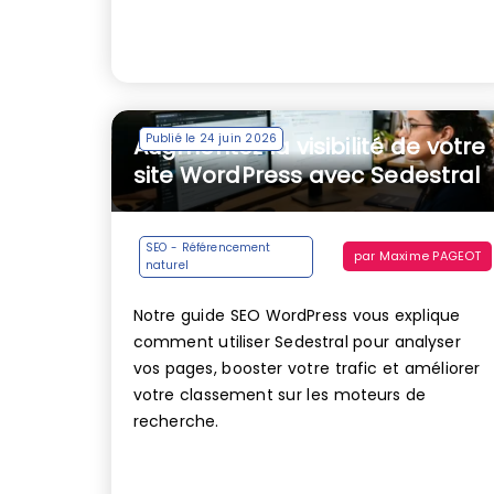
Publié le 24 juin 2026
Augmentez la visibilité de votre
site WordPress avec Sedestral
SEO - Référencement
par
Maxime PAGEOT
naturel
Notre guide SEO WordPress vous explique
comment utiliser Sedestral pour analyser
vos pages, booster votre trafic et améliorer
votre classement sur les moteurs de
recherche.