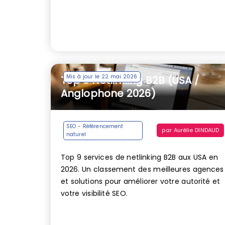
Mis à jour le 22 mai 2026
Top 9 Netlinking B2B (USA /
Anglophone 2026)
SEO - Référencement
par
Aurélie DINDAUD
naturel
Top 9 services de netlinking B2B aux USA en
2026. Un classement des meilleures agences
et solutions pour améliorer votre autorité et
votre visibilité SEO.