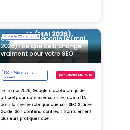
Publié le 22 mai 2026
Guide officiel Google IA (mai
2026) : ce que cela change
vraiment pour votre SEO
SEO - Référencement
par
Aurélie DINDAUD
naturel
Le 15 mai 2026, Google a publié un guide
officiel pour optimiser son site face à l'IA
dans la même rubrique que son SEO Starter
Guide. Son contenu contredit frontalement
plusieurs pratiques que...