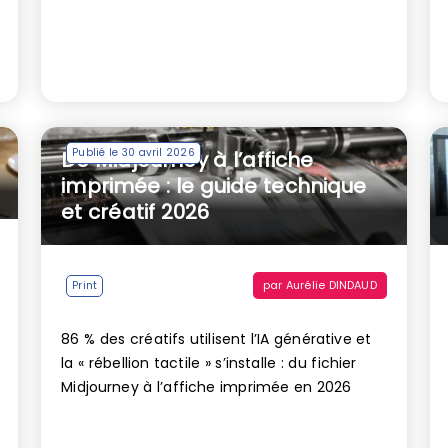
Publié le 30 avril 2026
De Midjourney à l’affiche
imprimée : le guide technique
et créatif 2026
par
Aurélie DINDAUD
Print
86 % des créatifs utilisent l’IA générative et
la « rébellion tactile » s’installe : du fichier
Midjourney à l’affiche imprimée en 2026