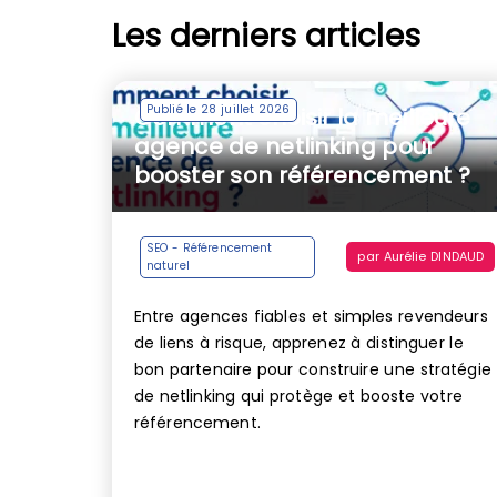
Les derniers articles
Publié le 28 juillet 2026
Comment choisir la meilleure
agence de netlinking pour
booster son référencement ?
SEO - Référencement
par
Aurélie DINDAUD
naturel
Entre agences fiables et simples revendeurs
de liens à risque, apprenez à distinguer le
bon partenaire pour construire une stratégie
de netlinking qui protège et booste votre
référencement.