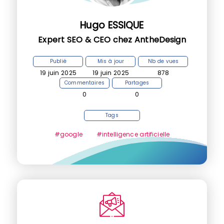
Hugo ESSIQUE
Expert SEO & CEO chez AntheDesign
Publié
Mis à jour
Nb de vues
19 juin 2025
19 juin 2025
878
Commentaires
Partages
0
0
Tags
#google
#intelligence artificielle