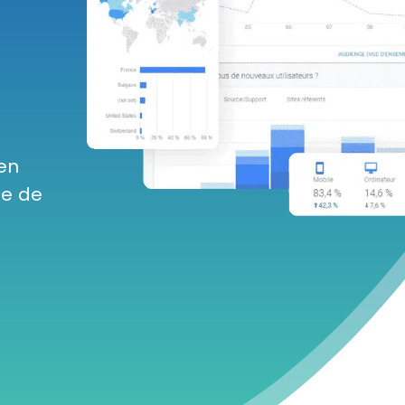
en
ie de