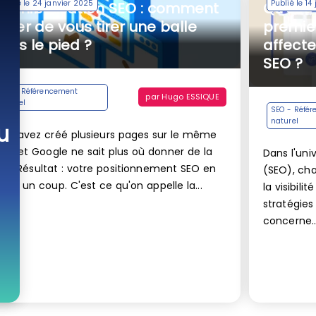
lié le 24 janvier 2025
Publié le 14 janvier 2025
nnibalisation SEO : comment
Qu’est-ce que la 
ter de vous tirer une balle
premier lien et
ns le pied ?
affecte-t-il vot
SEO ?
 - Référencement
par
Hugo ESSIQUE
urel
SEO - Référencement
naturel
u
s avez créé plusieurs pages sur le même
t et Google ne sait plus où donner de la
Dans l'univers du référ
. Résultat : votre positionnement SEO en
(SEO), chaque détail c
d un coup. C'est ce qu'on appelle la...
la visibilité de votre sit
stratégies souvent négl
concerne...