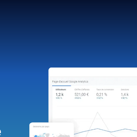
e
c
e