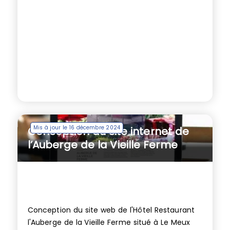
Mis à jour le 16 décembre 2024
Conception du site internet de
l’Auberge de la Vieille Ferme
Conception du site web de l'Hôtel Restaurant
l'Auberge de la Vieille Ferme situé à Le Meux