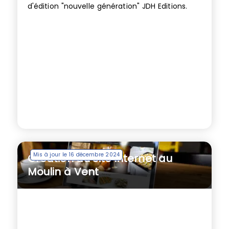
d'édition "nouvelle génération" JDH Editions.
Mis à jour le 16 décembre 2024
Création du site internet au
Moulin à Vent