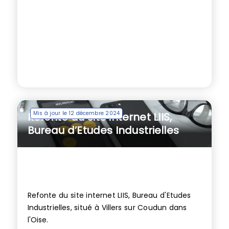
Mis à jour le 12 décembre 2024
Refonte du site internet LIIS,
Bureau d’Etudes Industrielles
Refonte du site internet LIIS, Bureau d'Etudes
Industrielles, situé à Villers sur Coudun dans
l'Oise.