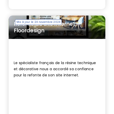
Mis à jour le 24 novembre 2024
Refonte du site internet
Floordesign
Le spécialiste français de la résine technique
et décorative nous a accordé sa confiance
pour la refonte de son site internet.