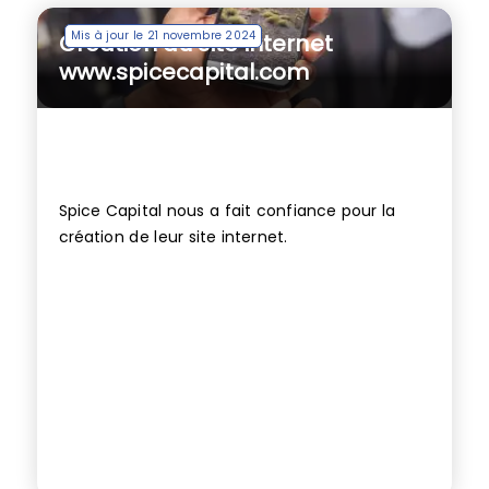
Mis à jour le 21 novembre 2024
Création du site internet
www.spicecapital.com
Spice Capital nous a fait confiance pour la
création de leur site internet.