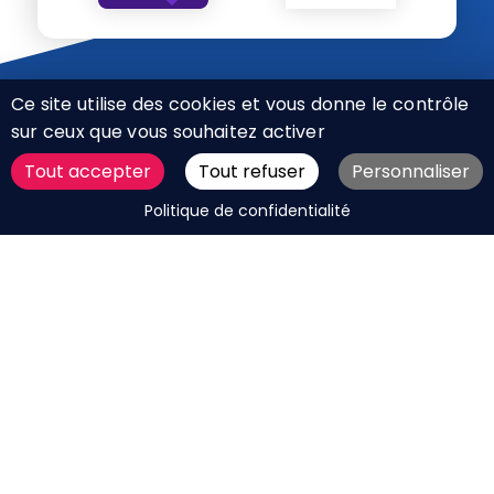
Ce site utilise des cookies et vous donne le contrôle
sur ceux que vous souhaitez activer
Tout accepter
Tout refuser
Personnaliser
CHARTE RÉSEAUX SOCIAUX
DEMANDER UN DEVIS
Politique de confidentialité
MENTIONS LÉGALES
PLAN DU SITE
CGV
BOUTIQUE
MES COOKIES
Marque déposée © Agence Web Attichy, Compiègne,
Soissons, Noyon, Oise | 2011 / 2026