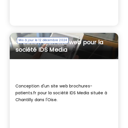
Mis à jour le 12 décembre 2024
Création d’un site web pour la
société IDS Media
Conception d'un site web brochures-
patients.fr pour la société IDS Media située à
Chantilly dans l'Oise.