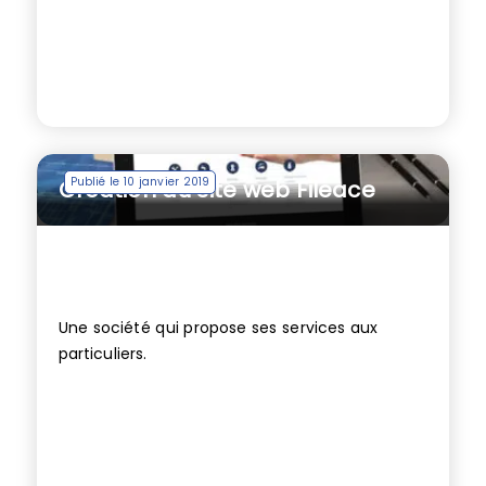
Publié le 10 janvier 2019
Création du site web Fileace
Une société qui propose ses services aux
particuliers.