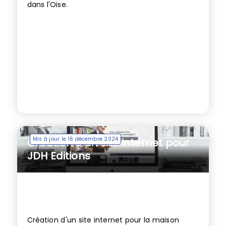
dans l'Oise.
Mis à jour le 16 décembre 2024
Création d’un site internet pour
JDH Editions
Création d'un site internet pour la maison