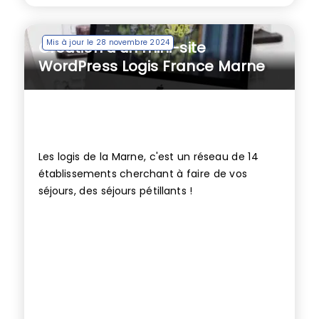
Mis à jour le 28 novembre 2024
Création d’un mini-site
WordPress Logis France Marne
Les logis de la Marne, c'est un réseau de 14
établissements cherchant à faire de vos
séjours, des séjours pétillants !