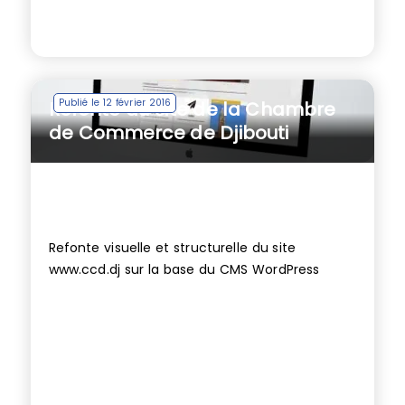
Publié le 12 février 2016
Refonte du site de la Chambre
de Commerce de Djibouti
Refonte visuelle et structurelle du site
www.ccd.dj sur la base du CMS WordPress