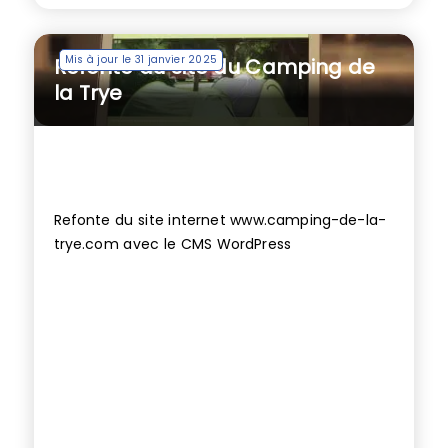
Mis à jour le 31 janvier 2025
Refonte du site du Camping de
la Trye
Refonte du site internet www.camping-de-la-
trye.com avec le CMS WordPress