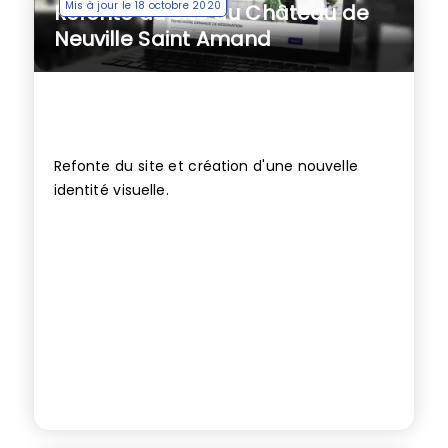
Mis à jour le 18 octobre 2020
Refonte du site du Château de
Neuville Saint Amand
Refonte du site et création d'une nouvelle
identité visuelle.