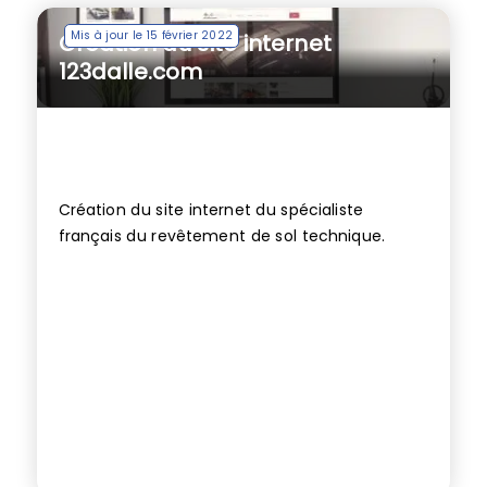
Mis à jour le 15 février 2022
Création du site internet
123dalle.com
Création du site internet du spécialiste
français du revêtement de sol technique.