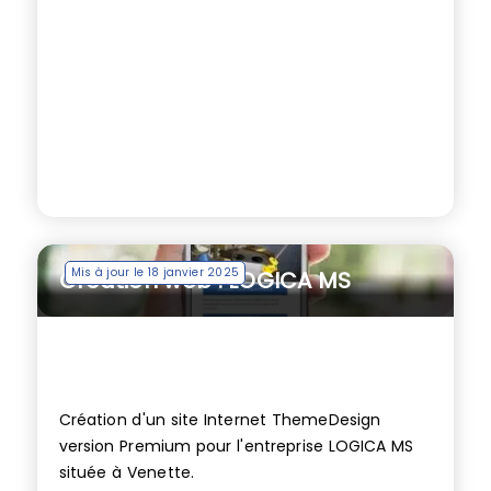
Mis à jour le 18 janvier 2025
Création web : LOGICA MS
Création d'un site Internet ThemeDesign
version Premium pour l'entreprise LOGICA MS
située à Venette.