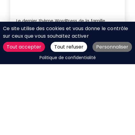
Le dernier thème WordPress de la famille
Ce site utilise des cookies et vous donne le contrôle
Themedesign !
sur ceux que vous souhaitez activer
Tout accepter
Tout refuser
Personnaliser
DEMANDER UN DEVIS
Politique de confidentialité
Mis à jour le 16 février 2022
Site internet de l’entreprise
DHOURY Paysagiste