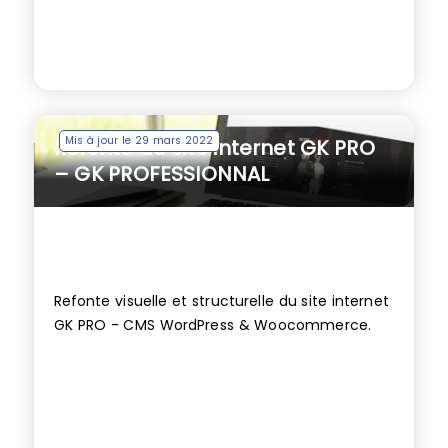
Mis à jour le 29 mars 2022
Refonte du site internet GK PRO
– GK PROFESSIONNAL
Refonte visuelle et structurelle du site internet
GK PRO - CMS WordPress & Woocommerce.