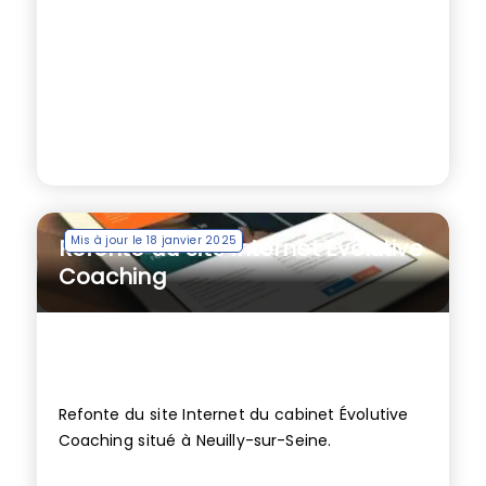
Mis à jour le 18 janvier 2025
Refonte du site internet Evolutive
Coaching
Refonte du site Internet du cabinet Évolutive
Coaching situé à Neuilly-sur-Seine.