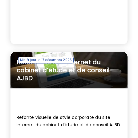
Mis à jour le 17 décembre 2025
Refonte du site internet du
cabinet d’étude et de conseil
AJBD
Refonte visuelle de style corporate du site
Internet du cabinet d'étude et de conseil AJBD