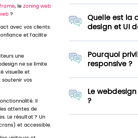
eframe
, le
zoning web
 web
?
Quelle est la 
design et UI d
act avec vos clients.
confiance et facilite
Pourquoi privi
iteurs une
responsive ?
bdesign ne se limite
té visuelle et
 soutenir vos
Le webdesign 
?
ctionnalité. Il
les attentes de
s. Le résultat ? Un
écrans) et accessible.
es visiteurs et