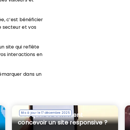
e, c’est bénéficier
e secteur et vos
site qui reflète
 vos interactions en
démarquer dans un
Mis à jour le 17 décembre 2025
Pourquoi et comment
concevoir un site responsive ?