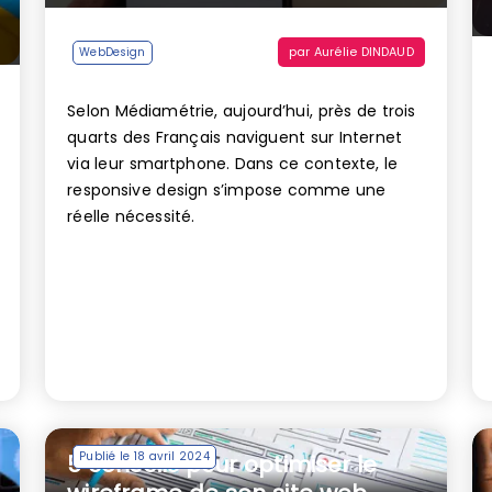
par
Aurélie DINDAUD
WebDesign
Selon Médiamétrie, aujourd’hui, près de trois
quarts des Français naviguent sur Internet
via leur smartphone. Dans ce contexte, le
responsive design s’impose comme une
réelle nécessité.
Publié le 18 avril 2024
5 conseils pour optimiser le