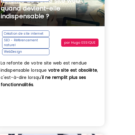
Refonte de votre site web :
quand devient-elle
indispensable ?
Création de site internet
SEO - Référencement
par
Hugo ESSIQUE
naturel
WebDesign
La refonte de votre site web est rendue
indispensable lorsque
votre site est obsolète
,
c'est-à-dire lorsqu'
il ne remplit plus ses
fonctionnalités
.