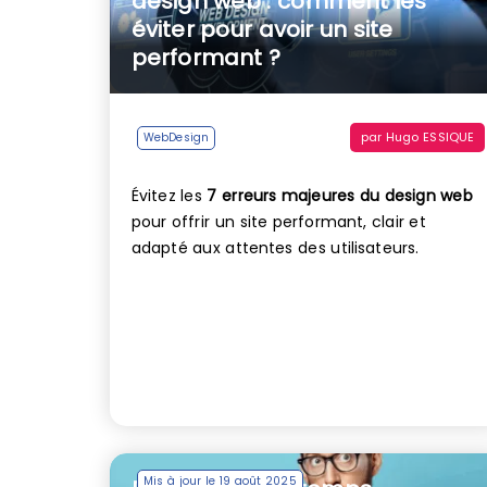
design web : comment les
éviter pour avoir un site
performant ?
par
Hugo ESSIQUE
WebDesign
Évitez les
7 erreurs majeures du design web
pour offrir un site performant, clair et
adapté aux attentes des utilisateurs.
Mis à jour le 19 août 2025