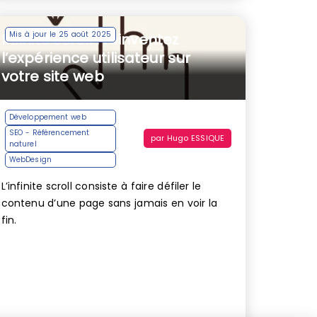
Mis à jour le 25 août 2025
Infinite scroll : réinventez
l’expérience utilisateur sur
votre site web
Développement web
SEO - Référencement
par
Hugo ESSIQUE
naturel
WebDesign
L’infinite scroll consiste à faire défiler le
contenu d’une page sans jamais en voir la
fin.