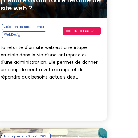
prendre avant toute refonte de
site web ?
Création de site internet
par
Hugo ESSIQUE
WebDesign
La refonte d'un site web est une étape
cruciale dans la vie d'une entreprise ou
d'une administration. Elle permet de donner
un coup de neuf à votre image et de
répondre aux besoins actuels des...
Mis à jour le 20 août 2025