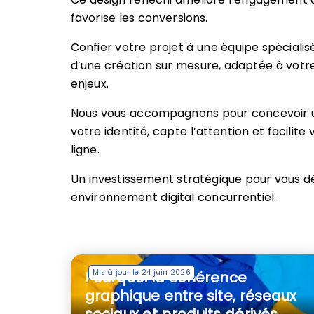
favorise les conversions.
Confier votre projet à une équipe spécialisé
d’une création sur mesure, adaptée à votr
enjeux.
Nous vous accompagnons pour concevoir un 
votre identité, capte l’attention et facilite
ligne.
Un investissement stratégique pour vous 
environnement digital concurrentiel.
Mis à jour le 24 juin 2026
Pourquoi la cohérence
graphique entre site, réseaux
sociaux et produits dérivés