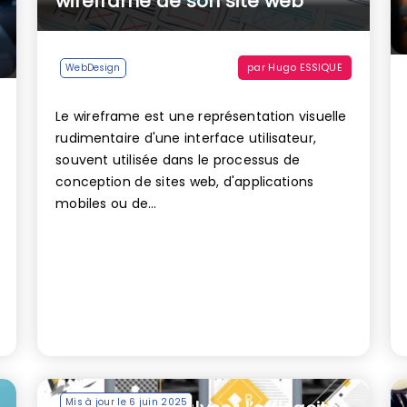
wireframe de son site web
par
Hugo ESSIQUE
WebDesign
Le wireframe est une représentation visuelle
rudimentaire d'une interface utilisateur,
souvent utilisée dans le processus de
conception de sites web, d'applications
mobiles ou de...
Mis à jour le 6 juin 2025