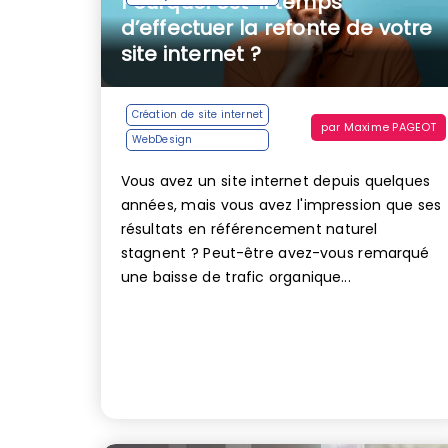
Pourquoi est-il temps
d’effectuer la refonte de votre
site internet ?
Création de site internet
par
Maxime PAGEOT
WebDesign
Vous avez un site internet depuis quelques
années, mais vous avez l'impression que ses
résultats en référencement naturel
stagnent ? Peut-être avez-vous remarqué
une baisse de trafic organique...