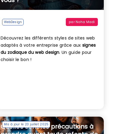
par
Noha Madi
WebDesign
Découvrez les différents styles de sites web
adaptés à votre entreprise grâce aux
signes
du zodiaque du web design
. Un guide pour
choisir le bon !
Mis à jour le 23 juillet 2025
Quelles sont les précautions à