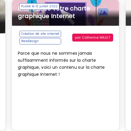
Publié le 13 juillet 2022
Intérêts de votre charte
graphique Internet
Création de site internet
par
Catherine MILLET
WebDesign
Parce que nous ne sommes jamais
suffisamment informés sur la charte
graphique, voici un contenu sur la charte
graphique Internet !