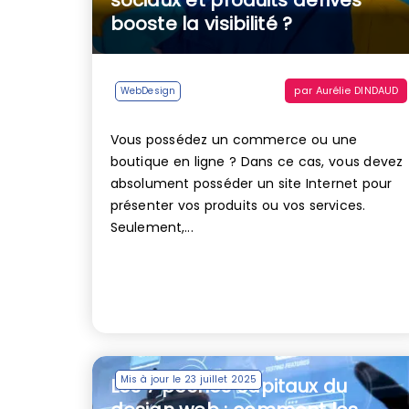
booste la visibilité ?
par
Aurélie DINDAUD
WebDesign
Vous possédez un commerce ou une
boutique en ligne ? Dans ce cas, vous devez
absolument posséder un site Internet pour
présenter vos produits ou vos services.
Seulement,...
Mis à jour le 23 juillet 2025
Les 7 péchés capitaux du