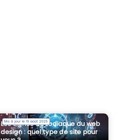
Mis à jour le 19 août 2025
Les signes du zodiaque du web
design : quel type de site pour
vous ?