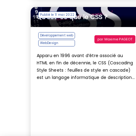
Publié le 11 mai 2022
Qu’est-ce que le CSS ?
Développement web
par
Maxime PAGEOT
WebDesign
Apparu en 1996 avant d’être associé au
HTML en fin de décennie, le CSS (Cascading
Style Sheets : feuilles de style en cascade)
est un langage informatique de description...