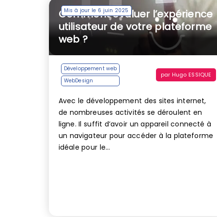
Mis à jour le 6 juin 2025
Comment évaluer l’expérience
utilisateur de votre plateforme
web ?
Développement web
par
Hugo ESSIQUE
WebDesign
Avec le développement des sites internet,
de nombreuses activités se déroulent en
ligne. Il suffit d’avoir un appareil connecté à
un navigateur pour accéder à la plateforme
idéale pour le...