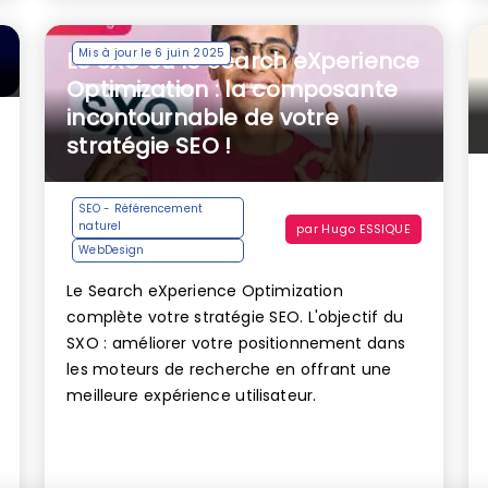
Mis à jour le 6 juin 2025
Le SXO ou le Search eXperience
Optimization : la composante
incontournable de votre
stratégie SEO !
SEO - Référencement
naturel
par
Hugo ESSIQUE
WebDesign
Le Search eXperience Optimization
complète votre stratégie SEO. L'objectif du
SXO : améliorer votre positionnement dans
les moteurs de recherche en offrant une
meilleure expérience utilisateur.