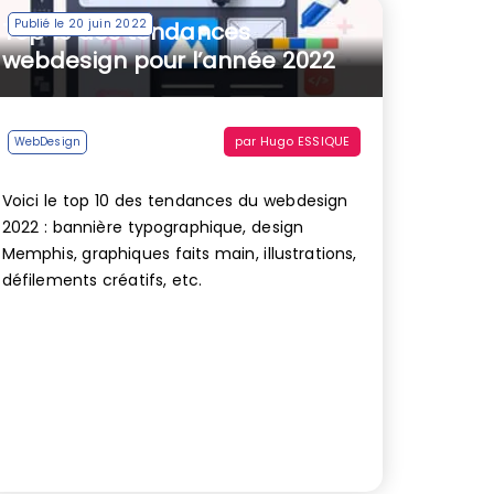
Publié le 20 juin 2022
Top 10 des tendances
webdesign pour l’année 2022
par
Hugo ESSIQUE
WebDesign
Voici le top 10 des tendances du webdesign
2022 : bannière typographique, design
Memphis, graphiques faits main, illustrations,
défilements créatifs, etc.