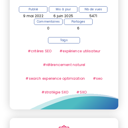
Publié
Mis à jour
Nb de vues
9 mai 2022
6 juin 2025
5471
Commentaires
Partages
0
6
Tags
#critères SEO
#expérience utilisateur
#référencement naturel
#search experience optimization
#seo
#stratégie SXO
#SXO