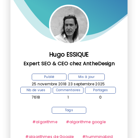
Hugo ESSIQUE
Expert SEO & CEO chez AntheDesign
Publié
Mis à jour
25 novembre 2018
23 septembre 2025
Nb de vues
Commentaires
Partages
7618
1
0
Tags
#algorithme
#algorithme google
#algorithmes de Google
#hummingbird