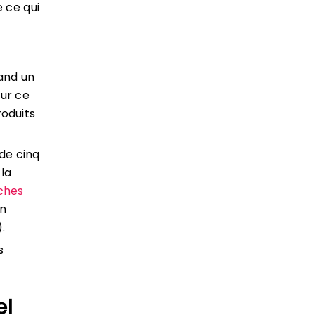
 ce qui
uand un
sur ce
roduits
de cinq
 la
ches
on
.
s
el