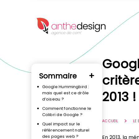
Panneau de gestion des cookies
Googl
Sommaire
critè
Google Hummingbird :
2013 !
mais quel est ce drôle
d’oiseau ?
Comment fonctionne le
Colibri de Google ?
ACCUEIL
LE
Quel impact sur le
référencement naturel
des pages web ?
En 2013, la mén