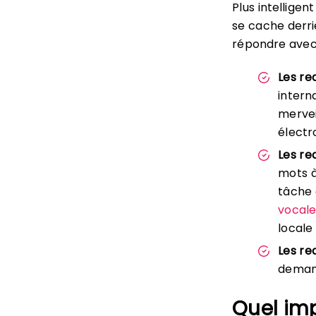
Plus intellige
se cache derri
répondre avec 
Les re
intern
mervei
électr
Les re
mots à
tâche 
vocale
locale
Les re
demand
Quel imp