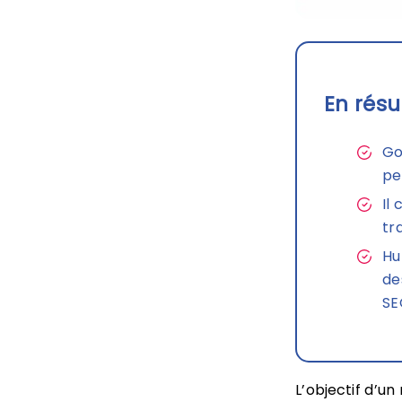
En résu
Go
pe
Il
tr
Hu
de
SE
L’objectif d’u