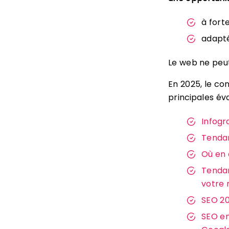
à fort
adapté
Le web ne peut
En 2025, le co
principales év
Infogr
Tendan
Où en 
Tendan
votre 
SEO 20
SEO en