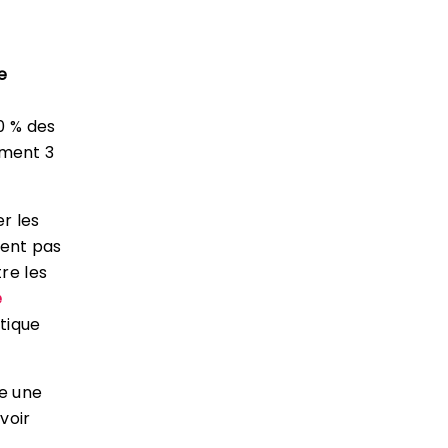
ne
90 % des
ement 3
r les
ient pas
re les
e
tique
e une
voir