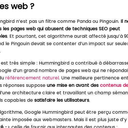
es web ?
gbird n’est pas un filtre comme Panda ou Pingouin.
Il 
s les pages web qui abusent de techniques SEO peut
les
. Et pourtant, cet algorithme aurait affecté jusqu’à 
d le Pingouin devait se contenter d’un impact sur seul
.
le est très simple : Hummingbird a contribué à débarrasse
Google d’un grand nombre de pages web qui ne réponda
 du
référencement naturel
. Une meilleure pertinence ent
les réponses suppose
une mise en avant des
contenus d
 d’une architecture claire et travaillant un champ séman
uls capables de
satisfaire les utilisateurs
.
gorithme, Google Hummingbird peut être perçu comm
ainte imposée aux webmasters. Mais il est plus juste d’y 
té
-> celle de fournir aux internautes des contenus :