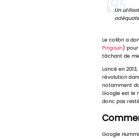
Un utilis
adéquate 
Le colibri a d
Pingouin
) pour
tâchant de mie
Lancé en 2013
révolution dan
notamment dan
Google est le 
donc pas resté
Comment
Google Hummin