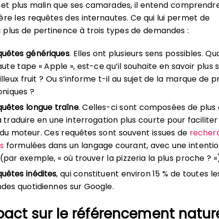
nt et plus malin que ses camarades, il entend comprendre
ère les requêtes des internautes. Ce qui lui permet de
plus de pertinence à trois types de demandes :
quêtes génériques
. Elles ont plusieurs sens possibles. Q
aute tape « Apple », est-ce qu’il souhaite en savoir plus 
lleux fruit ? Ou s’informe t-il au sujet de la marque de p
oniques ?
quêtes longue traîne
. Celles-ci sont composées de plus 
 traduire en une interrogation plus courte pour faciliter
du moteur. Ces requêtes sont souvent issues de
recher
s
formulées dans un langage courant, avec une intenti
 (par exemple, « où trouver la pizzeria la plus proche ? »)
quêtes inédites
, qui constituent environ 15 % de toutes le
es quotidiennes sur Google.
act sur le référencement natur