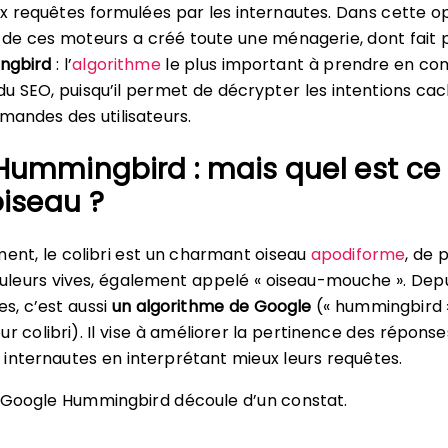
x requêtes formulées par les internautes. Dans cette op
 de ces moteurs a créé toute une ménagerie, dont fait 
ngbird
: l’
algorithme
le plus important à prendre en c
du SEO, puisqu’il permet de décrypter les intentions ca
emandes des utilisateurs.
Hummingbird : mais quel est ce
oiseau ?
ment, le colibri est un charmant oiseau
apodiforme
, de 
couleurs vives, également appelé « oiseau-mouche ». Dep
s, c’est aussi
un algorithme de Google
(« hummingbird »
r colibri). Il vise à améliorer la pertinence des réponse
internautes en interprétant mieux leurs requêtes.
 Google Hummingbird découle d’un constat.