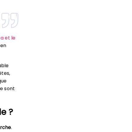
a et le
 en
able
êtes,
que
e sont
e ?
erche
.