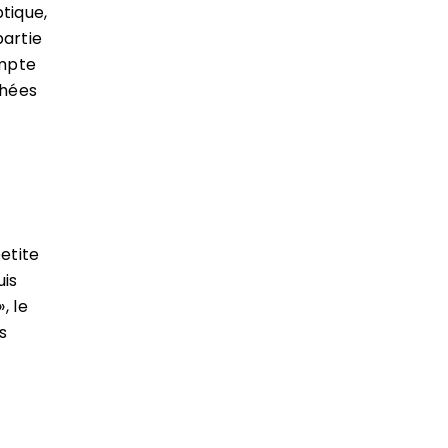
tique,
partie
ompte
chées
petite
uis
, le
s