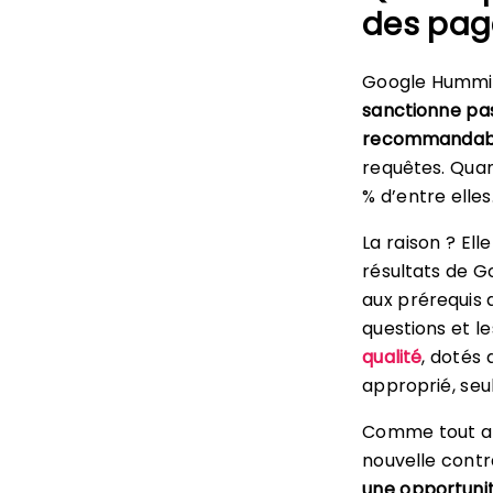
des pag
Google Hummin
sanctionne pa
recommandab
requêtes. Quan
% d’entre elles
La raison ? El
résultats de 
aux prérequis
questions et 
qualité
, dotés
approprié, se
Comme tout al
nouvelle contr
une opportuni