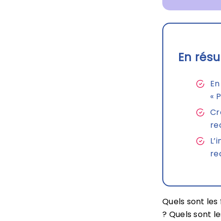
En résu
En
« P
Cr
re
L’
re
Quels sont les
? Quels sont l