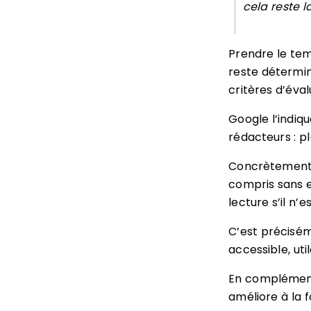
cela reste 
Prendre le tem
reste détermin
critères d’éva
Google l’indiq
rédacteurs : p
Concrètement, 
compris sans e
lecture s’il n’e
C’est préciséme
accessible, ut
En complément,
améliore à la 