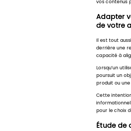
vos contenus 
Adapter vo
de votre 
Il est tout au
derrière une r
capacité à ali
Lorsqu’un utili
poursuit un obj
produit ou un
Cette intentio
informationne
pour le choix 
Étude de c