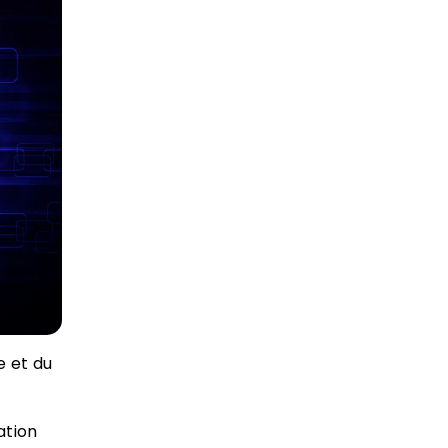
e et du
ation