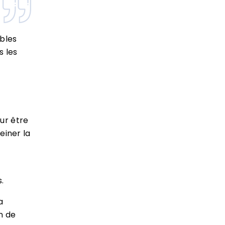
bles
s les
our être
einer la
.
a
n de