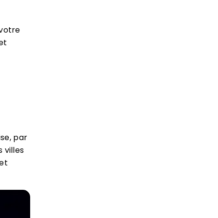
votre
et
se, par
 villes
et