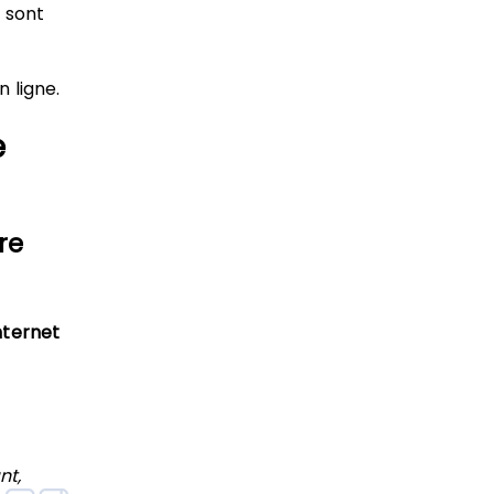
 sont
n ligne.
e
re
internet
nt,