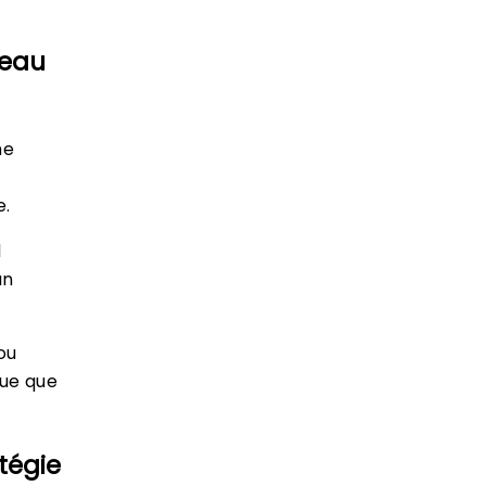
veau
he
e.
l
un
ou
que que
tégie