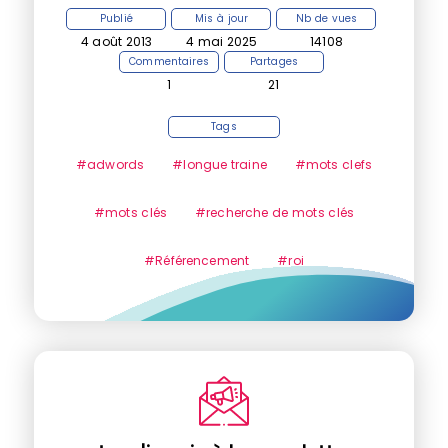
Publié
Mis à jour
Nb de vues
4 août 2013
4 mai 2025
14108
Commentaires
Partages
1
21
Tags
#adwords
#longue traine
#mots clefs
#mots clés
#recherche de mots clés
#Référencement
#roi