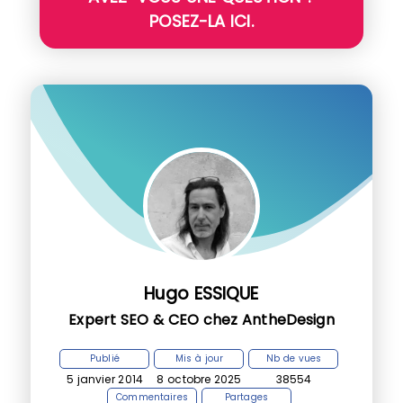
POSEZ-LA ICI.
Hugo ESSIQUE
Expert SEO & CEO chez AntheDesign
Publié
Mis à jour
Nb de vues
5 janvier 2014
8 octobre 2025
38554
Commentaires
Partages