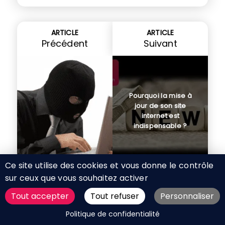
ARTICLE
ARTICLE
Précédent
Suivant
Pourquoi la mise à
jour de son site
internet est
indispensable ?
Ce site utilise des cookies et vous donne le contrôle
sur ceux que vous souhaitez activer
Tout accepter
Tout refuser
Personnaliser
Autour du web
DEMANDER UN DEVIS
Palmarès des recherches
Politique de confidentialité