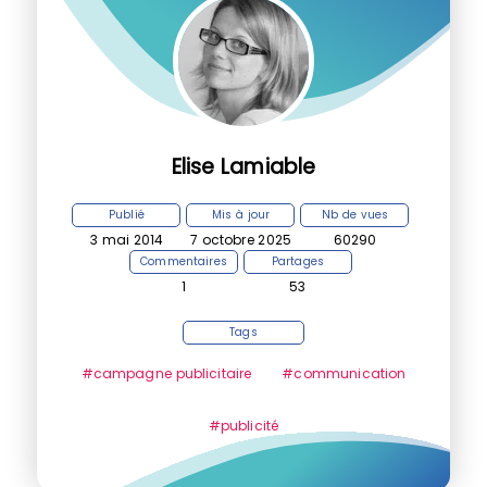
Elise Lamiable
Publié
Mis à jour
Nb de vues
3 mai 2014
7 octobre 2025
60290
Commentaires
Partages
1
53
Tags
#campagne publicitaire
#communication
#publicité