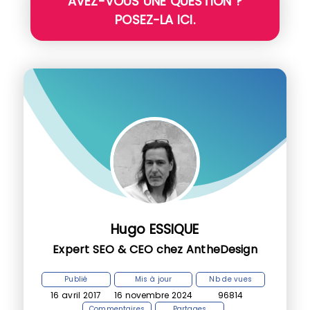
AVEZ-VOUS UNE QUESTION ?
POSEZ-LA ICI.
Hugo ESSIQUE
Expert SEO & CEO chez AntheDesign
Publié
Mis à jour
Nb de vues
16 avril 2017
16 novembre 2024
96814
Commentaires
Partages