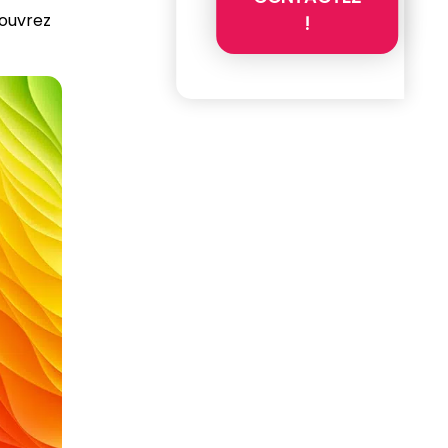
couvrez
!