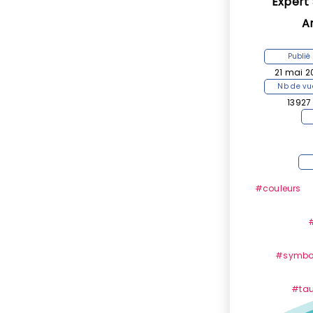
Expert
A
Publié
21 mai 2
Nb de vu
13927
#couleurs
#symbol
#tau