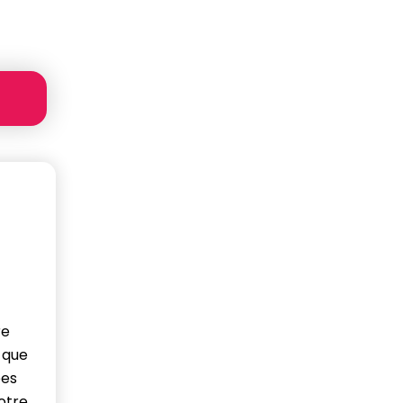
a
re
 que
ées
otre