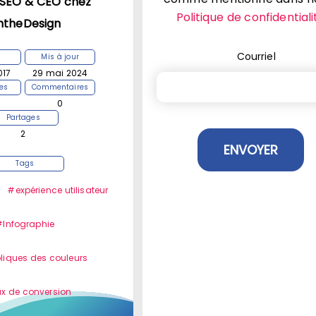
 SEO & CEO chez
Politique de confidentiali
ntheDesign
Courriel
Mis à jour
017
29 mai 2024
es
Commentaires
0
Partages
2
Tags
#expérience utilisateur
#Infographie
iques des couleurs
x de conversion