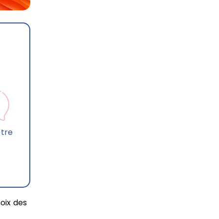
otre
hoix des