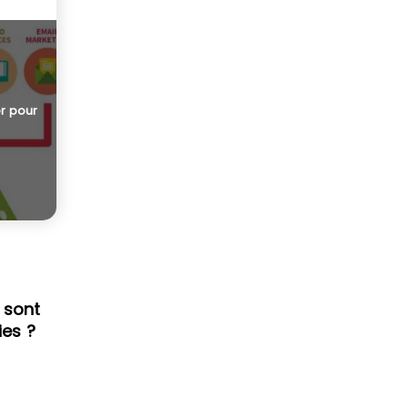
er pour
 sont
ies ?