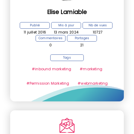
Elise Lamiable
Publié
Mis à jour
Nb de vues
11 juillet 2016
13 mars 2024
10727
Commentaires
Partages
0
21
Tags
#inbound marketing
#marketing
#Permission Marketing
#webmarketing