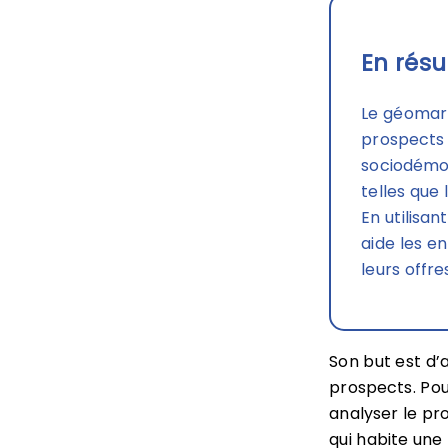
En résu
Le géomark
prospects
sociodémog
telles que 
En utilisa
aide les e
leurs offr
Son but est d’
prospects. Pou
analyser le pro
qui habite une