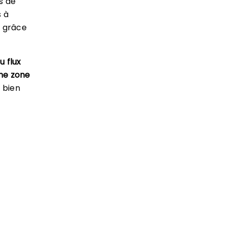
és de
s à
s
grâce
u flux
ne zone
à bien