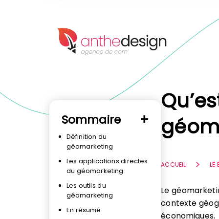
Panneau de gestion des cookies
Qu’es
Sommaire
géoma
Définition du
géomarketing
Les applications directes
ACCUEIL
LE
du géomarketing
Les outils du
Le géomarketi
géomarketing
contexte géog
En résumé
économiques.