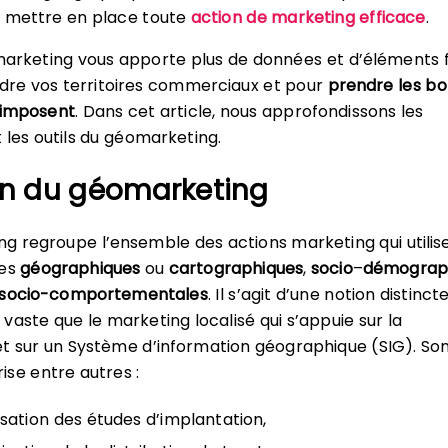
r mettre en place toute
action de marketing efficace
.
marketing vous apporte plus de données et d’éléments 
re vos territoires commerciaux et pour
prendre les b
s’imposent
. Dans cet article, nous approfondissons les
 les outils du géomarketing.
ion du géomarketing
g regroupe l’ensemble des actions marketing qui utilise
ées
géographiques
ou
cartographiques
,
socio
–
démograp
socio-comportementales
. Il s’agit d’une notion distinct
vaste que le marketing localisé qui s’appuie sur la
t sur un Système d’information géographique (SIG). So
rise entre autres :
lisation des études d’implantation,