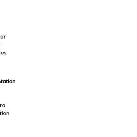
ner
t
nes
ntation
vra
tion