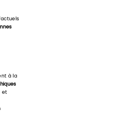
factuels
onnes
nt à la
hiques
e et
n