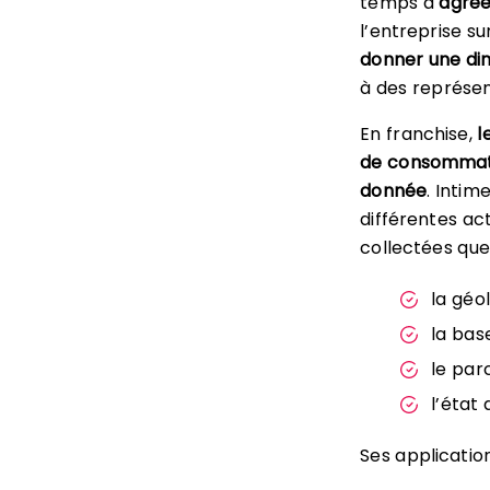
temps à
agrée
l’entreprise s
donner une dim
à des représen
En franchise,
l
de consommati
donnée
. Intim
différentes act
collectées que 
la géol
la bas
le par
l’état 
Ses applicatio