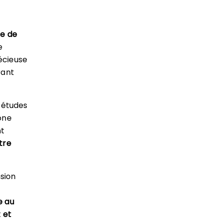
ne de
e
écieuse
ant
s études
one
nt
tre
sion
e au
 et