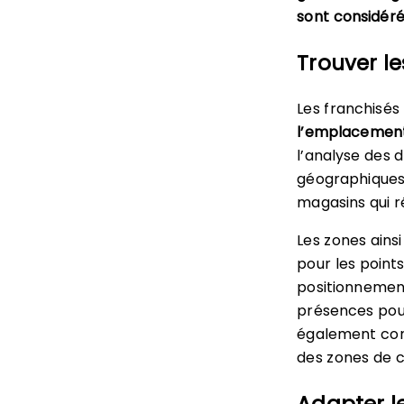
sont considéré
Trouver l
Les franchisés
l’emplacement
l’analyse des d
géographiques 
magasins qui ré
Les zones ain
pour les point
positionnement
présences po
également cons
des zones de c
Adapter l