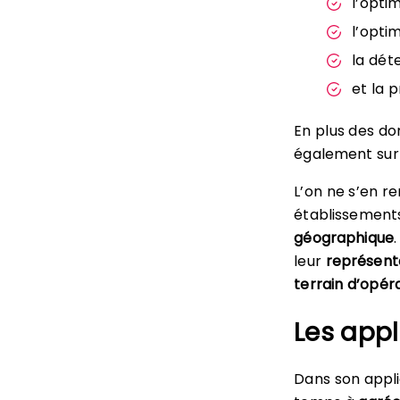
l’optim
l’opti
la dét
et la 
En plus des do
également sur 
L’on ne s’en r
établissements 
géographique
leur
représent
terrain d’opér
Les appl
Dans son appli