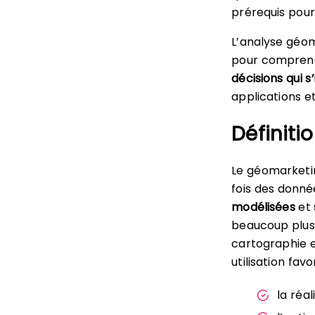
prérequis pou
L’analyse géo
pour comprend
décisions qui 
applications et
Définit
Le géomarketin
fois des donn
modélisées
et
beaucoup plus 
cartographie e
utilisation favo
la réa