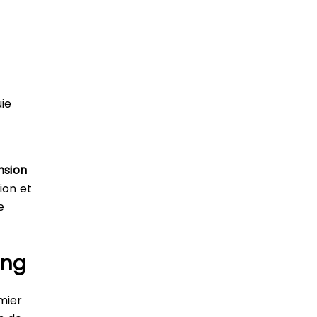
uie
nsion
ion et
e
ing
mier