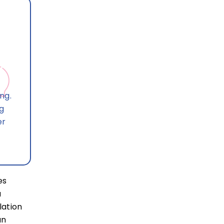
ng.
ng
er
es
à
lation
un