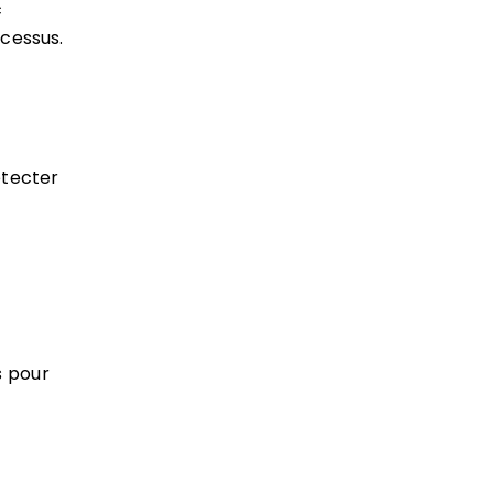
c
ocessus.
étecter
s pour