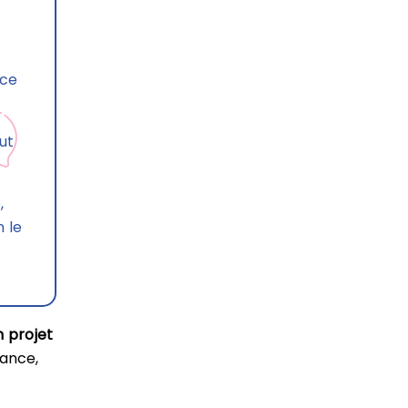
nce
ut
,
 le
n projet
mance,