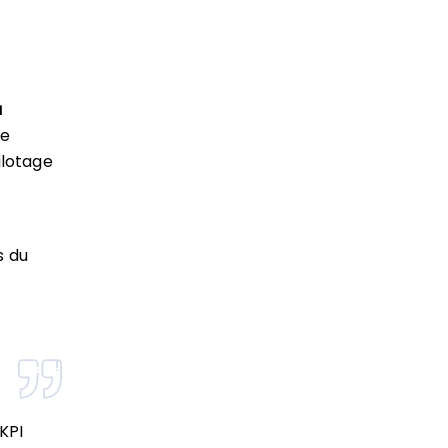
a
ne
ilotage
s du
 KPI