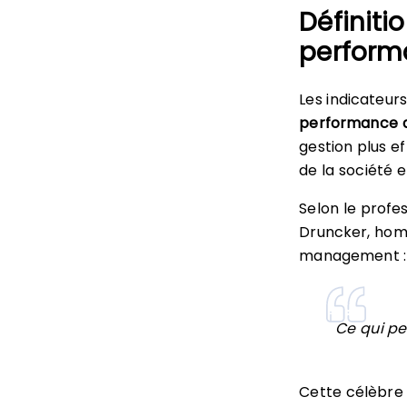
Définiti
performa
Les indicateu
performance d
gestion plus ef
de la société e
Selon le profe
Druncker, hom
management :
Ce qui pe
Cette célèbre c