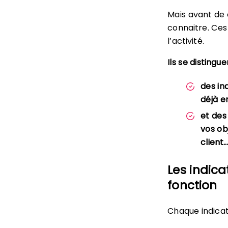
Mais avant de c
connaitre. Ces
l’activité.
Ils se distingue
des ind
déjà e
et des
vos obj
client…
Les indic
fonction
Chaque indicat