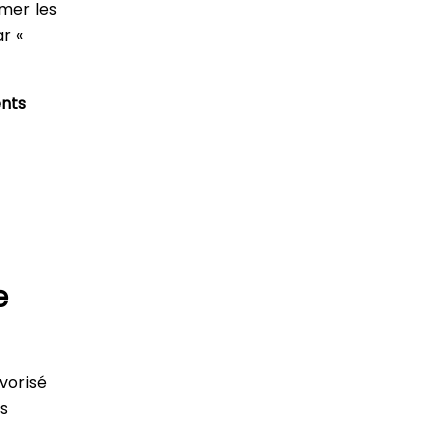
imer les
ar «
ents
e
vorisé
es