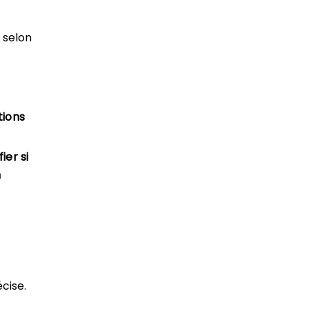
 selon
tions
ier si
n
cise.