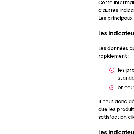
Cette informat
d’autres indic
Les principaux
Les indicateu
Les données ap
rapidement :
les pr
standa
et ceu
Il peut donc d
que les produi
satisfaction cli
Les indicateu