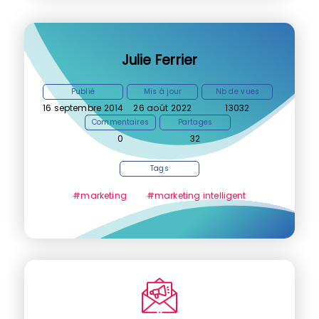
Julie Ferrier
Publié
Mis à jour
Nb de vues
16 septembre 2014
26 août 2022
13032
Commentaires
Partages
0
32
Tags
#marketing
#marketing intelligent