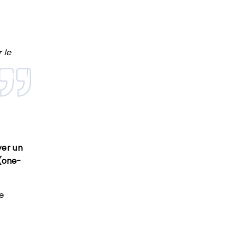
 le
yer un
 (one-
e