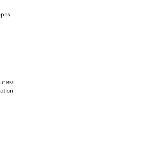
ipes
n CRM
lation