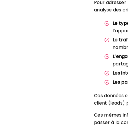
Pour adresser 
analyse des cr
Le type
l’appa
Le traf
nombre
L’enga
parta
Les in
Les p
Ces données se
client (leads) p
Ces mêmes info
passer à la co