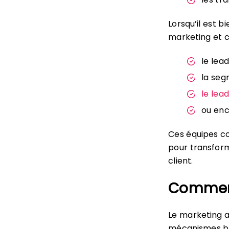
Lorsqu’il est 
marketing et c
le lead
la seg
le lea
ou enc
Ces équipes c
pour transforme
client.
Commen
Le marketing 
mécanismes ba