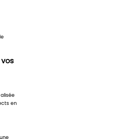
de
 vos
alisée
ects en
 une