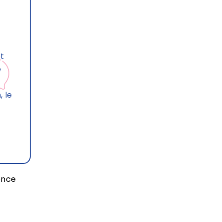
t
e
 le
ence