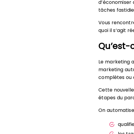
d’économiser 
tâches fastidie
Vous rencontre
quoi il s’agit r
Qu’est-
Le marketing 
marketing auto
complètes ou 
Cette nouvell
étapes du parc
On automatise a
qualifi
les tr