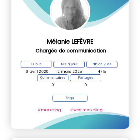
Mélanie LEFÈVRE
Chargée de communication
Publié
Mis à jour
Nb de vues
16 avril 2020
12 mars 2025
4715
Commentaires
Partages
0
0
Tags
#marketing
#web marketing