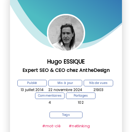
Hugo ESSIQUE
Expert SEO & CEO chez AntheDesign
Publié
Mis à jour
Nb de vues
13 juillet 2014
22 novembre 2024
21903
Commentaires
Partages
4
102
Tags
#mot-clé
#netlinking