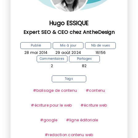
Hugo ESSIQUE
Expert SEO & CEO chez AntheDesign
Publié
Mis à jour
Nb de vues
28 mai 2014
29 août 2024
16156
Commentaires
Partages
2
82
Tags
#balisage de contenu
#contenu
#écriture pour le web
#écriture web
#google
#ligne éditoriale
#redaction contenu web