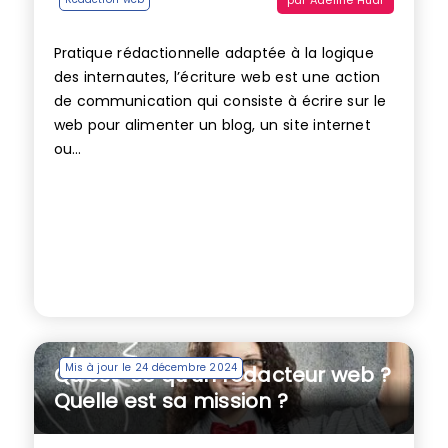
Pratique rédactionnelle adaptée à la logique
des internautes, l’écriture web est une action
de communication qui consiste à écrire sur le
web pour alimenter un blog, un site internet
ou...
Mis à jour le 24 décembre 2024
Qu’est-ce qu’un rédacteur web ?
Quelle est sa mission ?