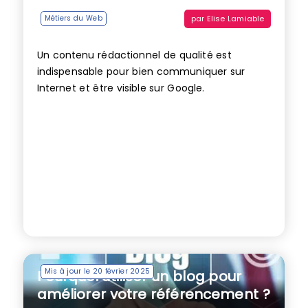
par
Elise Lamiable
Métiers du Web
Un contenu rédactionnel de qualité est
indispensable pour bien communiquer sur
Internet et être visible sur Google.
Mis à jour le 20 février 2025
Pourquoi utiliser un blog pour
améliorer votre référencement ?