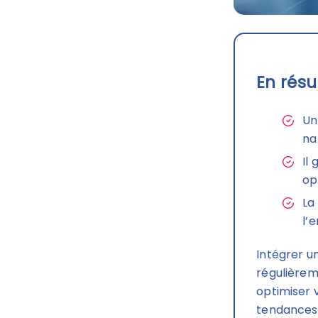
En résu
Un
na
Il
op
La
l’
Intégrer u
régulièreme
optimiser 
tendances 