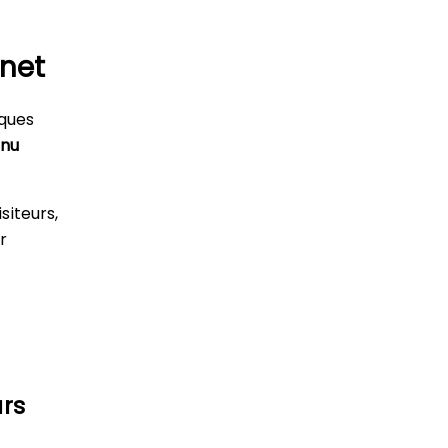
rnet
iques
enu
siteurs,
r
rs