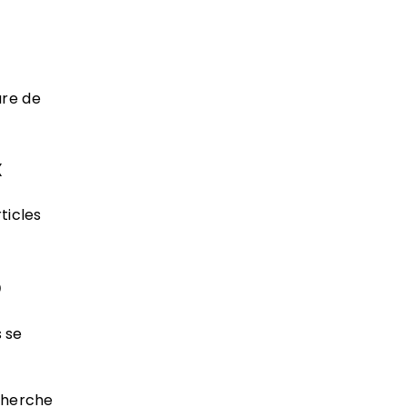
ure de
x
ticles
5
 se
cherche