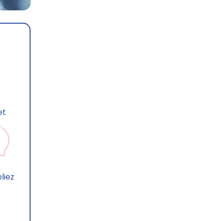
et
liez