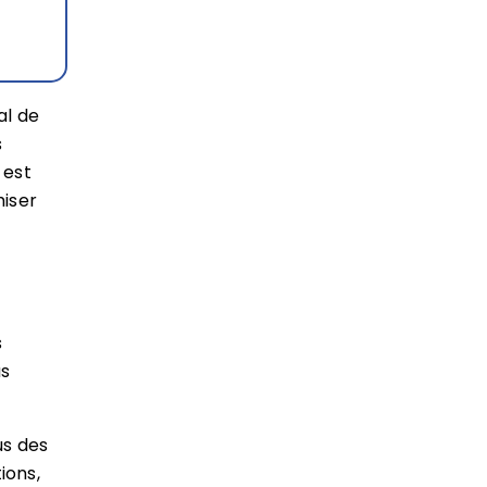
al de
s
 est
iser
s
us
us des
ions,