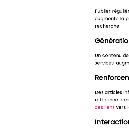
Publier réguli
augmente la pr
recherche.
Génération
Un contenu de q
services, augm
Renforcem
Des articles i
référence dans
des liens
vers l
Interactio