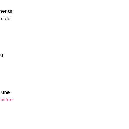
inents
ts de
ou
e une
à
créer