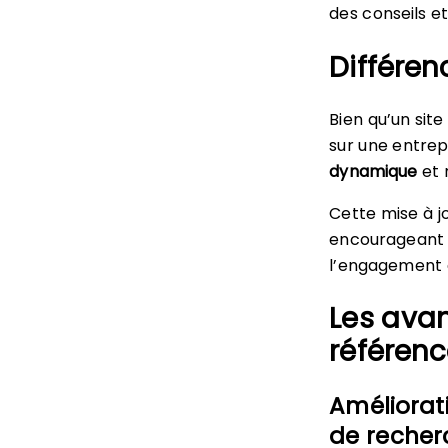
des conseils e
Différen
Bien qu’un sit
sur une entrepr
dynamique
et 
Cette mise à j
encourageant l
l’engagement et
Les avan
référenc
Améliorat
de recher