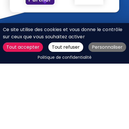
Ce site utilise des cookies et vous donne le contrôle
sur ceux que vous souhaitez activer
Tout accepter
Tout refuser
Personnaliser
CHARTE RÉSEAUX SOCIAUX
DEMANDER UN DEVIS
Politique de confidentialité
MENTIONS LÉGALES
PLAN DU SITE
CGV
BOUTIQUE
MES COOKIES
Marque déposée © Agence Web Attichy, Compiègne,
Soissons, Noyon, Oise | 2011 / 2026