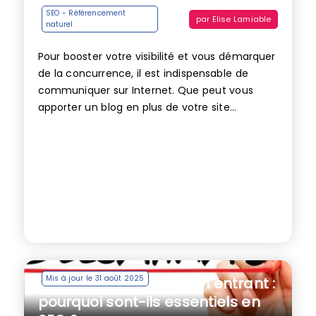
SEO - Référencement
par
Elise Lamiable
naturel
Pour booster votre visibilité et vous démarquer
de la concurrence, il est indispensable de
communiquer sur Internet. Que peut vous
apporter un blog en plus de votre site...
Mis à jour le 31 août 2025
Backlink, lien retour, lien entrant :
pourquoi sont-ils essentiels en