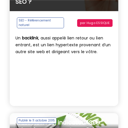
SEO ?
SEO - Référencement
par
Hugo ESSIQUE
naturel
Un
backlink
, aussi appelé lien retour ou lien
entrant, est un lien hypertexte provenant d’un
autre site web et dirigeant vers le vôtre.
Publié le 11 octobre 2015
Trust Flow : un indicateur SEO