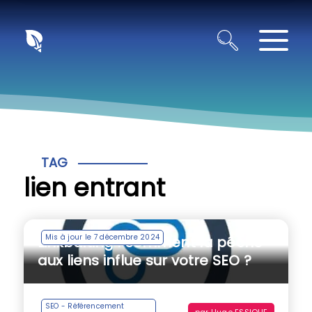
Panneau de gestion des cookies
TAG
lien entrant
Mis à jour le 7 décembre 2024
Linkbaiting : comment la pêche
aux liens influe sur votre SEO ?
SEO - Référencement
par
Hugo ESSIQUE