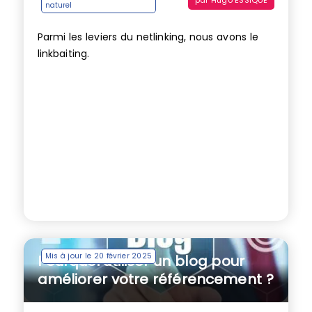
naturel
Parmi les leviers du netlinking, nous avons le
linkbaiting.
Mis à jour le 20 février 2025
Pourquoi utiliser un blog pour
améliorer votre référencement ?