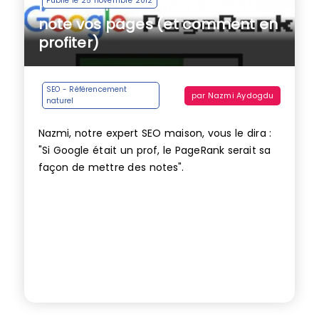
Publié le 25 novembre 2012
PageRank : Comment Google
note vos pages (et comment en
profiter)
SEO - Référencement
par
Nazmi Aydogdu
naturel
Nazmi, notre expert SEO maison, vous le dira :
"Si Google était un prof, le PageRank serait sa
façon de mettre des notes".