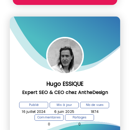
Hugo ESSIQUE
Expert SEO & CEO chez AntheDesign
Publié
Mis à jour
Nb de vues
16 juillet 2024
6 juin 2025
1874
Commentaires
Partages
0
0