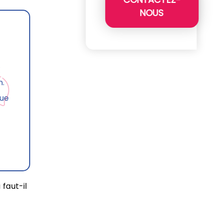
NOUS
X
n.
que
faut-il