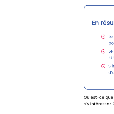
En résu
Le
po
Le
l’
S’
d’
Qu’est-ce que 
s’y intéresser 