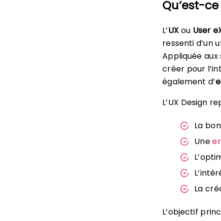
Qu’est-ce 
L’
UX
ou
User e
ressenti d’un 
Appliquée aux 
créer pour l’i
également d’
e
L’UX Design re
La bon
Une
e
L’optim
L’intér
La créd
L’objectif prin