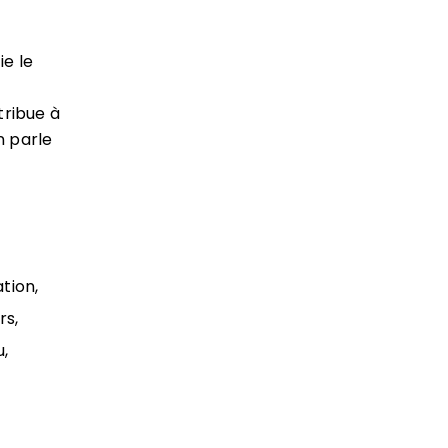
ie le
tribue à
n parle
tion,
rs,
u,