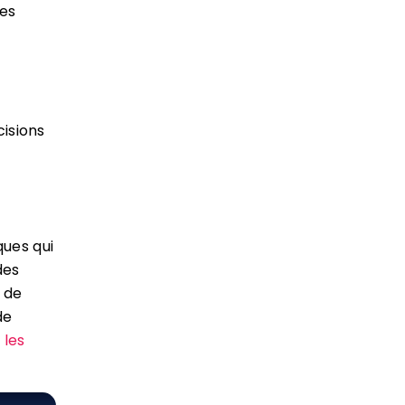
des
cisions
ues qui
des
s de
de
 les