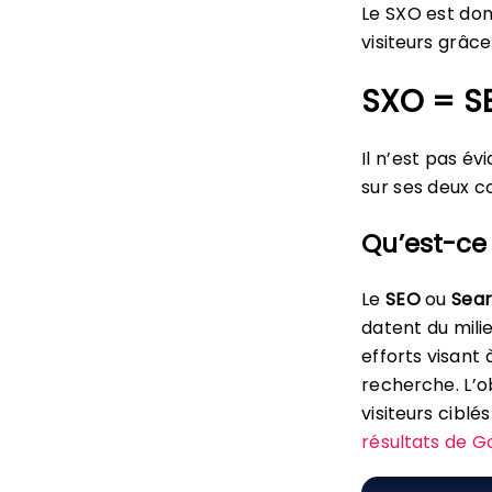
Le SXO est don
visiteurs grâce
SXO = S
Il n’est pas é
sur ses deux 
Qu’est-ce
Le
SEO
ou
Sear
datent du mili
efforts visant 
recherche. L’o
visiteurs cibl
résultats de G