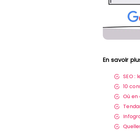
En savoir plu
SEO : 
10 con
Où en 
Tendan
Infogr
Quelle