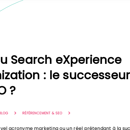
u Search eXperience
ization : le successeur
O ?
 BLOG
RÉFÉRENCEMENT & SEO
uvel acronyme marketing ou un réel prétendant à la su