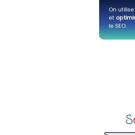
On utilis
et
optimi
le SEO.