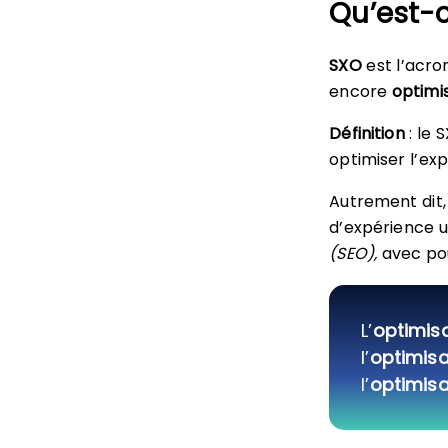
Qu’est-c
SXO
est l’acr
encore
optimi
Définition
: le 
optimiser l’exp
Autrement dit,
d’expérience u
(SEO),
avec pou
L’
optimisa
l’
optimisa
l’
optimisa