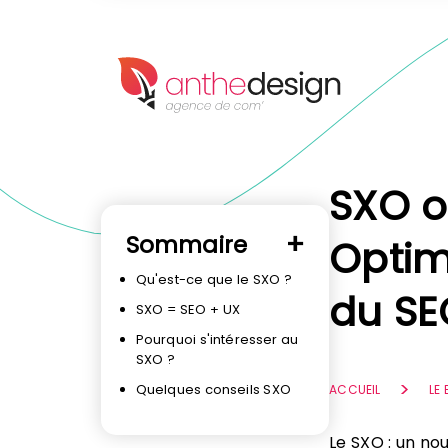
Panneau de gestion des cookies
SXO o
Sommaire
Optim
Qu'est-ce que le SXO ?
du SE
SXO = SEO + UX
Pourquoi s'intéresser au
SXO ?
Quelques conseils SXO
ACCUEIL
LE
Le SXO : un no