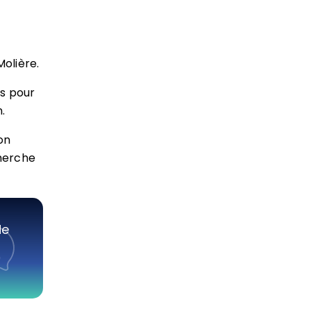
Molière.
es pour
.
on
cherche
de