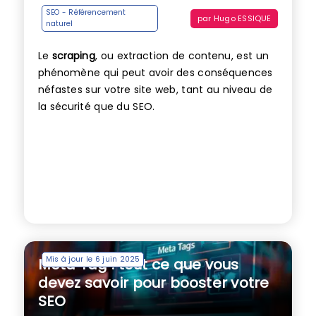
SEO - Référencement
par
Hugo ESSIQUE
naturel
Le
scraping
, ou extraction de contenu, est un
phénomène qui peut avoir des conséquences
néfastes sur votre site web, tant au niveau de
la sécurité que du SEO.
Mis à jour le 6 juin 2025
Meta Tag : tout ce que vous
devez savoir pour booster votre
SEO