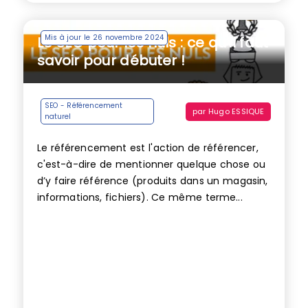
Mis à jour le 26 novembre 2024
Le SEO pour les nuls : ce qu’il faut
savoir pour débuter !
SEO - Référencement
par
Hugo ESSIQUE
naturel
Le référencement est l'action de référencer,
c'est-à-dire de mentionner quelque chose ou
d’y faire référence (produits dans un magasin,
informations, fichiers). Ce même terme...