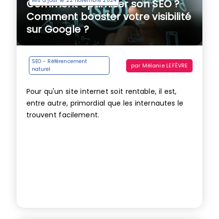
Mis à jour le 22 novembre 2024
Comment optimiser son SEO ?
Comment booster votre visibilité
sur Google ?
SEO - Référencement
par
Mélanie LEFÈVRE
naturel
Pour qu'un site internet soit rentable, il est,
entre autre, primordial que les internautes le
trouvent facilement.