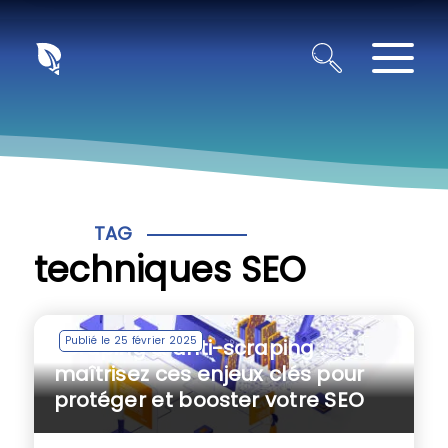
Panneau de gestion des cookies
TAG
techniques SEO
Publié le 25 février 2025
Scraping & anti-scraping :
maîtrisez ces enjeux clés pour
protéger et booster votre SEO