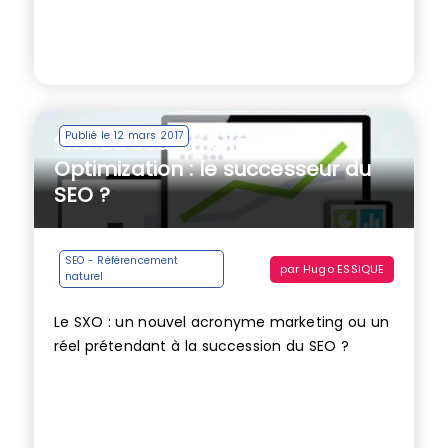
Publié le 12 mars 2017
SXO ou Search eXperience
Optimization : le successeur du
SEO ?
SEO - Référencement
par
Hugo ESSIQUE
naturel
Le SXO : un nouvel acronyme marketing ou un
réel prétendant à la succession du SEO ?