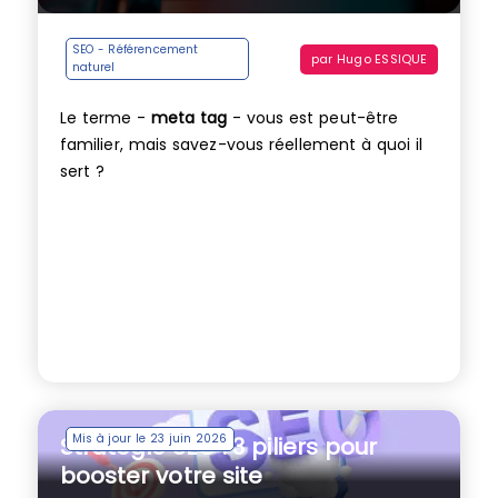
SEO - Référencement
par
Hugo ESSIQUE
naturel
Le terme -
meta tag
- vous est peut-être
familier, mais savez-vous réellement à quoi il
sert ?
Mis à jour le 23 juin 2026
Stratégie SEO : 3 piliers pour
booster votre site