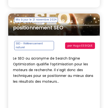
Mis à jour le 21 novembre 2024
Les CINQ règles d’OR du
positionnement SEO
SEO - Référencement
par
Hugo ESSIQUE
naturel
Le SEO ou acronyme de Search Engine
Optimization qualifie l’optimisation pour les
moteurs de recherche. Il s’agit donc des
techniques pour se positionner au mieux dans
les résultats des moteurs...