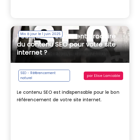
Mis à jour le 1 juin 2025
Pourquoi et comment produire
du contenu SEO pour votre site
internet ?
SEO - Référencement
par
Elise Lamiable
naturel
Le contenu SEO est indispensable pour le bon
référencement de votre site internet.