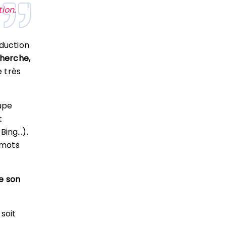
tion
.
aduction
cherche,
e très
upe
t
Bing…).
 mots
e son
soit