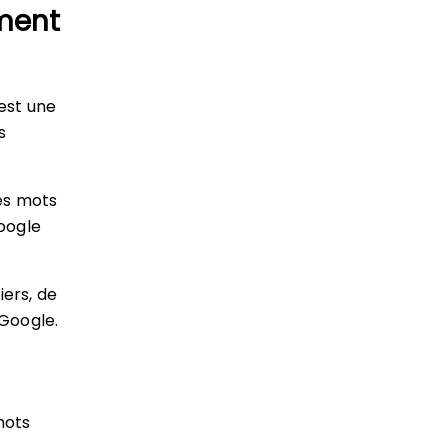
ment
est une
s
des mots
oogle
ers, de
 Google.
mots