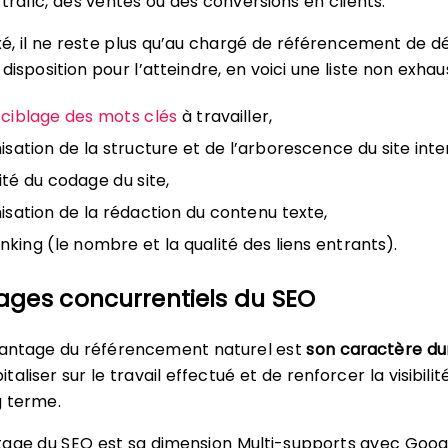
trafic, des ventes ou des conversions en clients.
ixé, il ne reste plus qu’au chargé de référencement de d
a disposition pour l’atteindre, en voici une liste non exhaus
n
ciblage des mots clés
à travailler,
misation de la structure et de l’arborescence du site inte
lité du codage du site,
misation de la rédaction du contenu texte,
inking (le nombre et la qualité des liens entrants).
ages concurrentiels du SEO
avantage du référencement naturel est
son caractère du
aliser sur le travail effectué et de renforcer la visibilit
g terme.
age du SEO est sa dimension Multi-supports avec Googl