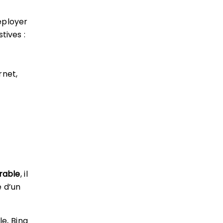
éployer
tives :
rnet,
rable
, il
é d’un
e, Bing