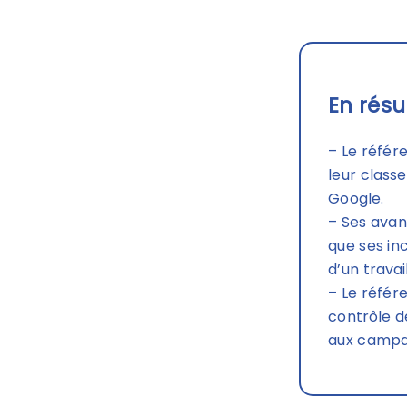
En résu
– Le référ
leur clas
Google.
– Ses avant
que ses in
d’un travail
– Le référ
contrôle d
aux campag