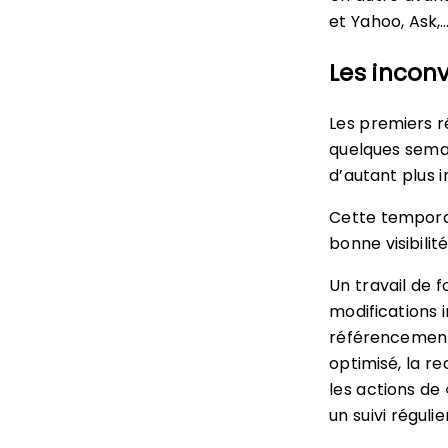
et Yahoo, Ask,
Les incon
Les premiers 
quelques semai
d’autant plus 
Cette temporal
bonne visibilit
Un travail de f
modifications 
référencement
optimisé, la r
les actions de
un suivi régulier