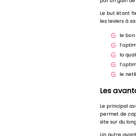
par un gain de 
Le but étant f
les leviers à s
le bo
l’opti
la qua
l’opti
le netl
Les avant
Le principal 
permet de capit
site sur du lon
Un autre avant