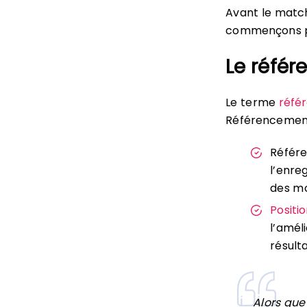
Avant le mat
commençons pa
Le réfé
Le terme
réfé
Référencement
Référe
l’enre
des mo
Posit
l’amél
résult
Alors que