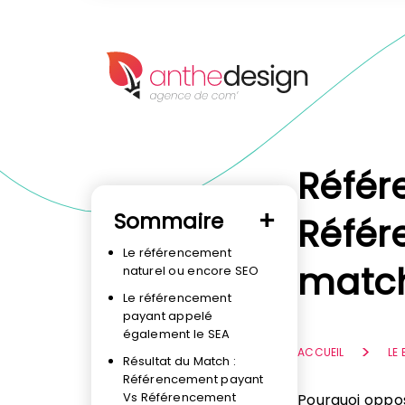
Panneau de gestion des cookies
Référ
Sommaire
Référ
Le référencement
match
naturel ou encore SEO
Le référencement
payant appelé
également le SEA
ACCUEIL
LE
Résultat du Match :
Référencement payant
Vs Référencement
Pourquoi oppo