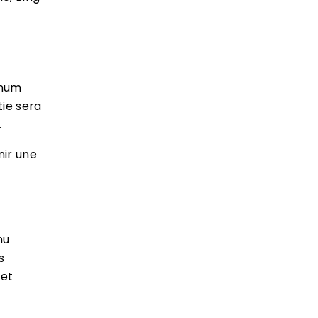
imum
tie sera
.
nir une
nu
s
 et