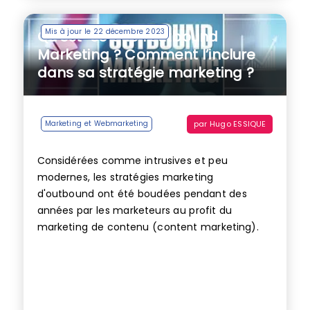
Mis à jour le 22 décembre 2023
Qu’est-ce que l’outbound
Marketing ? Comment l’inclure
dans sa stratégie marketing ?
par
Hugo ESSIQUE
Marketing et Webmarketing
Considérées comme intrusives et peu
modernes, les stratégies marketing
d'outbound ont été boudées pendant des
années par les marketeurs au profit du
marketing de contenu (content marketing).