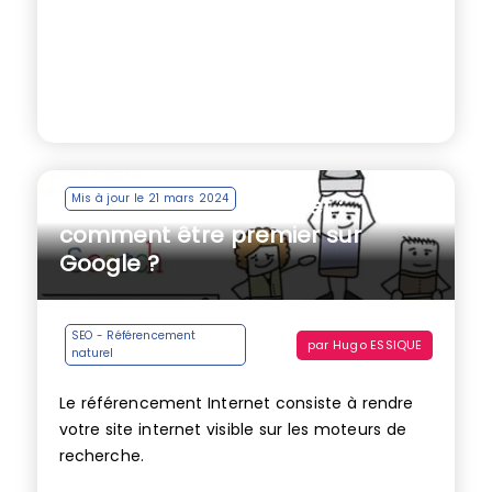
Mis à jour le 21 mars 2024
Référencement Internet :
comment être premier sur
Google ?
SEO - Référencement
par
Hugo ESSIQUE
naturel
Le référencement Internet consiste à rendre
votre site internet visible sur les moteurs de
recherche.