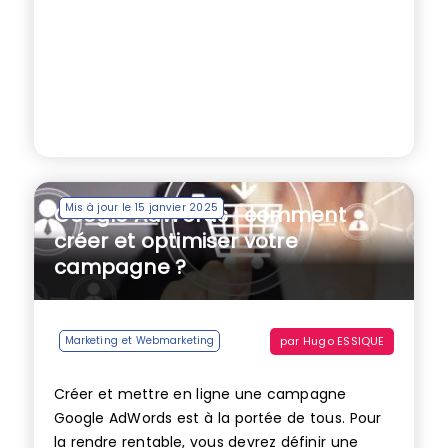
Mis à jour le 15 janvier 2025
Google AdWords : comment
créer et optimiser votre
campagne ?
par
Hugo ESSIQUE
Marketing et Webmarketing
Créer et mettre en ligne une campagne
Google AdWords est à la portée de tous. Pour
la rendre rentable, vous devrez définir une