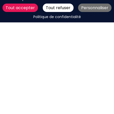
Tout accepter
Tout refuser
Personnaliser
DEMANDER UN DEVIS
Politique de confidentialité
CHARTE RÉSEAUX SOCIAUX
MENTIONS LÉGALES
PLAN DU SITE
CGV
BOUTIQUE
MES COOKIES