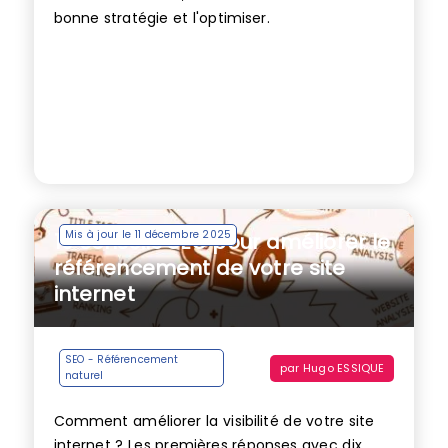
bonne stratégie et l'optimiser.
Mis à jour le 11 décembre 2025
10 conseils SEO pour améliorer le
référencement de votre site
internet
SEO - Référencement
par
Hugo ESSIQUE
naturel
Comment améliorer la visibilité de votre site
internet ? Les premières réponses avec dix