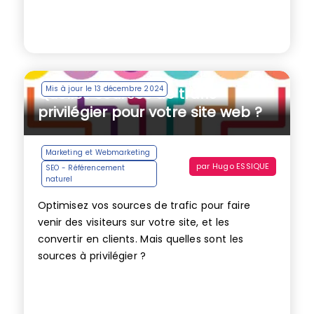
Mis à jour le 13 décembre 2024
Quelles sources de trafic
privilégier pour votre site web ?
Marketing et Webmarketing
par
Hugo ESSIQUE
SEO - Référencement
naturel
Optimisez vos sources de trafic pour faire
venir des visiteurs sur votre site, et les
convertir en clients. Mais quelles sont les
sources à privilégier ?