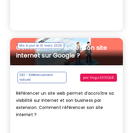
Mis à jour le 10 mars 2025
Comment référencer son site
internet sur Google ?
SEO - Référencement
par
Hugo ESSIQUE
naturel
Référencer un site web permet d’accroître sa
visibilité sur Internet et son business par
extension. Comment référencer son site
internet ?