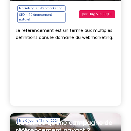
Marketing et Webmarketing
par
Hugo ESSIQUE
SEO - Référencement
naturel
Le référencement est un terme aux multiples
définitions dans le domaine du webmarketing.
Mis à jour le 13 mai 2024
Qu’est-ce qu’une campagne de
référencement payant ?