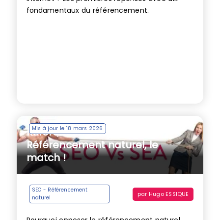
fondamentaux du référencement.
Mis à jour le 18 mars 2026
Référencement payant Vs
Référencement naturel, le
match !
SEO - Référencement
par
Hugo ESSIQUE
naturel