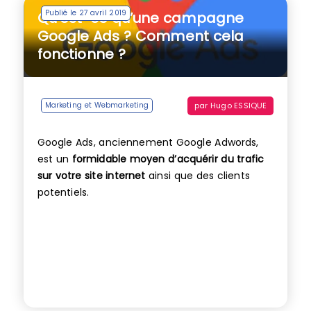
Publié le 27 avril 2019
Qu’est-ce qu’une campagne
Google Ads ? Comment cela
fonctionne ?
par
Hugo ESSIQUE
Marketing et Webmarketing
Google Ads, anciennement Google Adwords,
est un
formidable moyen d’acquérir du trafic
sur votre site internet
ainsi que des clients
potentiels.