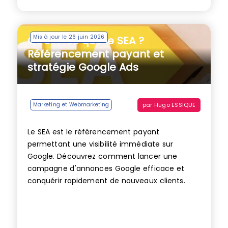
Mis à jour le 26 juin 2026
Qu’est-ce que le SEA ?
Référencement payant et
stratégie Google Ads
par
Hugo ESSIQUE
Marketing et Webmarketing
Le SEA est le référencement payant
permettant une visibilité immédiate sur
Google. Découvrez comment lancer une
campagne d'annonces Google efficace et
conquérir rapidement de nouveaux clients.