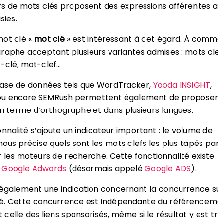
s de mots clés proposent des expressions afférentes a
sies.
mot clé «
mot clé
» est intéressant à cet égard. À com
raphe acceptant plusieurs variantes admises : mots cle
-clé, mot-clef…
 base de données tels que WordTracker,
Yooda INSIGHT
,
u encore SEMRush permettent également de proposer
en terme d’orthographe et dans plusieurs langues.
onnalité s’ajoute un indicateur important : le volume de
nous précise quels sont les mots clefs les plus tapés par
r les moteurs de recherche. Cette fonctionnalité existe
r
Google Adwords
(désormais appelé
Google ADS
).
 également une indication concernant la concurrence s
é. Cette concurrence est indépendante du référencem
st celle des liens sponsorisés, même si le résultat y est t