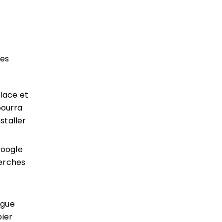
les
lace et
pourra
staller
Google
erches
ngue
ier