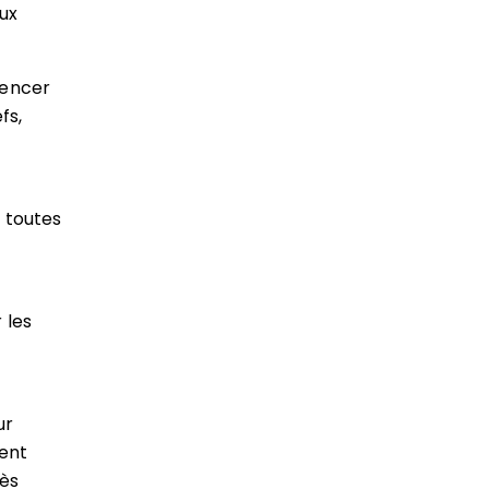
ux
mencer
fs,
 toutes
 les
ur
ent
rès