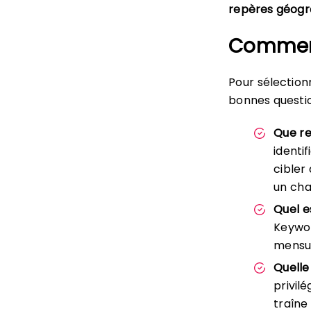
repères géogr
Comment
Pour sélection
bonnes questio
Que re
identi
cibler
un cha
Quel e
Keywor
mensue
Quelle
privil
traîne