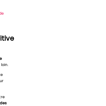
de
itive
re
loin.
te
ur
tre
 des