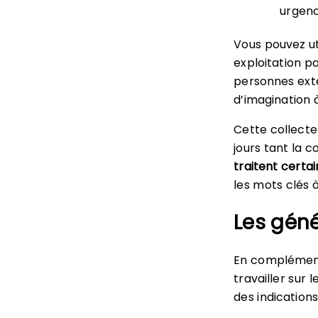
urgence
Vous pouvez uti
exploitation p
personnes exté
d’imagination à
Cette collecte
jours tant la 
traitent cert
les mots clés 
Les géné
En complément
travailler sur
des indication