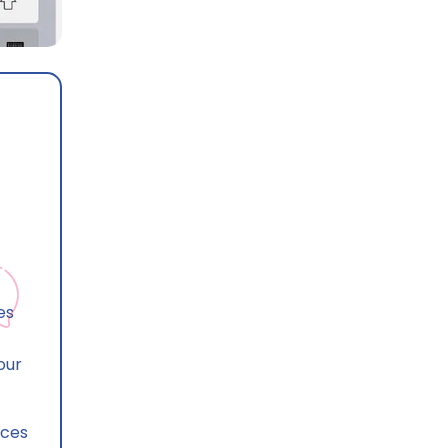
es
our
aces