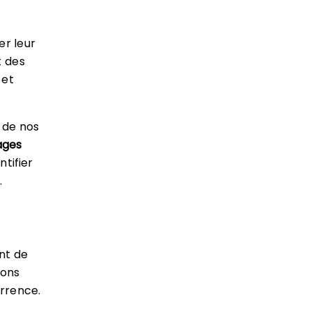
er leur
t des
 et
 de nos
ages
ntifier
.
nt de
rons
urrence.