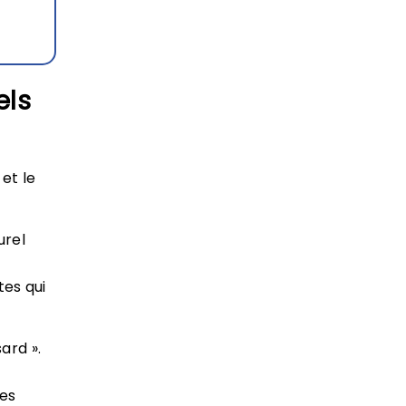
els
et le
urel
tes qui
ard ».
des