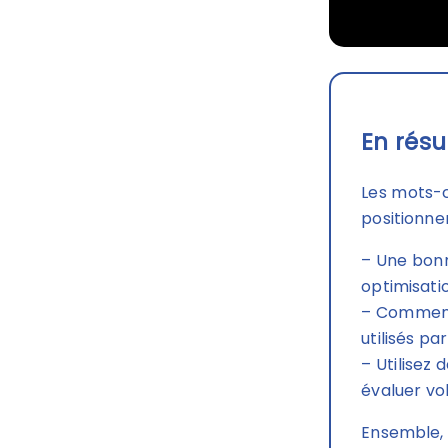
En résu
Les mots-c
positionne
– Une bonn
optimisati
– Commence
utilisés pa
– Utilisez
évaluer vo
Ensemble, 