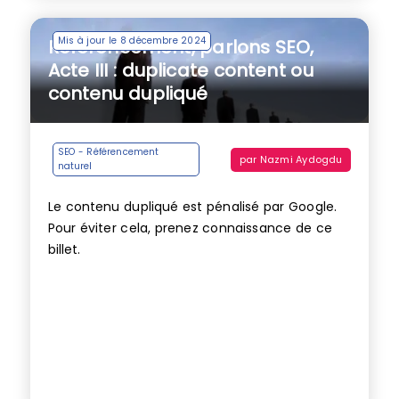
Mis à jour le 8 décembre 2024
Référencement, parlons SEO,
Acte III : duplicate content ou
contenu dupliqué
SEO - Référencement
par
Nazmi Aydogdu
naturel
Le contenu dupliqué est pénalisé par Google.
Pour éviter cela, prenez connaissance de ce
billet.