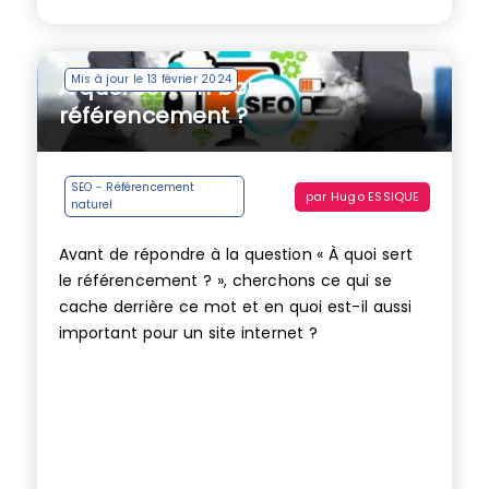
Mis à jour le 13 février 2024
À quoi sert un bon
référencement ?
SEO - Référencement
par
Hugo ESSIQUE
naturel
Avant de répondre à la question « À quoi sert
le référencement ? », cherchons ce qui se
cache derrière ce mot et en quoi est-il aussi
important pour un site internet ?