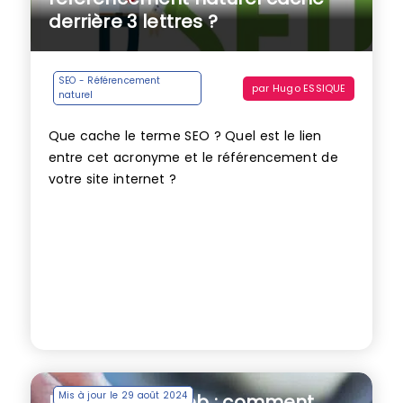
derrière 3 lettres ?
SEO - Référencement
par
Hugo ESSIQUE
naturel
Que cache le terme SEO ? Quel est le lien
entre cet acronyme et le référencement de
votre site internet ?
Mis à jour le 29 août 2024
La rédaction web : comment