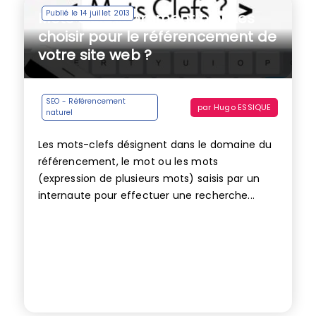
Publié le 14 juillet 2013
Mots clefs : comment bien les
choisir pour le référencement de
votre site web ?
SEO - Référencement
par
Hugo ESSIQUE
naturel
Les mots-clefs désignent dans le domaine du
référencement, le mot ou les mots
(expression de plusieurs mots) saisis par un
internaute pour effectuer une recherche...