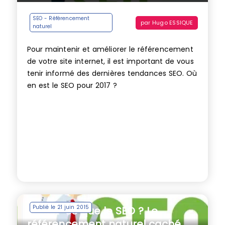
SEO - Référencement
par
Hugo ESSIQUE
naturel
Pour maintenir et améliorer le référencement
de votre site internet, il est important de vous
tenir informé des dernières tendances SEO. Où
en est le SEO pour 2017 ?
Publié le 21 juin 2015
Qu’est-ce que le SEO ? Le
référencement naturel caché