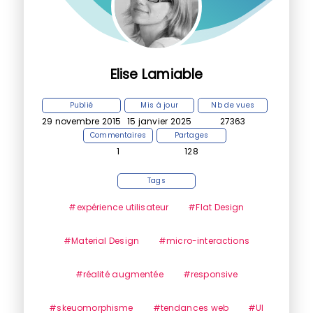
Elise Lamiable
Publié
Mis à jour
Nb de vues
29 novembre 2015
15 janvier 2025
27363
Commentaires
Partages
1
128
Tags
#expérience utilisateur
#Flat Design
#Material Design
#micro-interactions
#réalité augmentée
#responsive
#skeuomorphisme
#tendances web
#UI