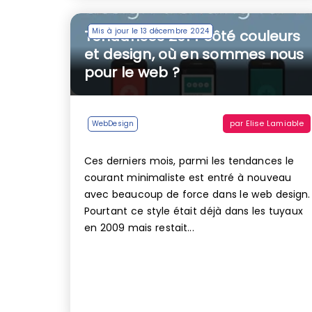
Mis à jour le 13 décembre 2024
Tendances 2014 côté couleurs
et design, où en sommes nous
pour le web ?
par
Elise Lamiable
WebDesign
Ces derniers mois, parmi les tendances le
courant minimaliste est entré à nouveau
avec beaucoup de force dans le web design.
Pourtant ce style était déjà dans les tuyaux
en 2009 mais restait...