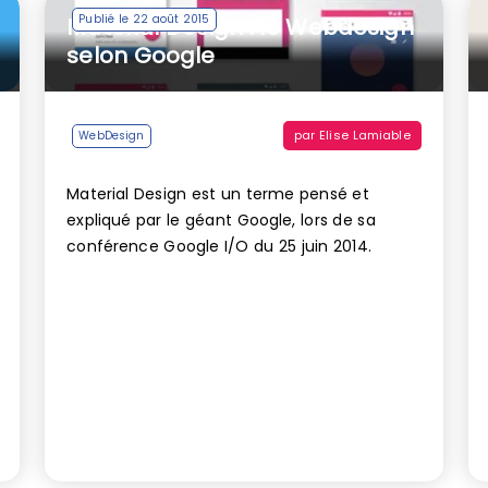
Publié le 22 août 2015
Material Design : le Webdesign
selon Google
par
Elise Lamiable
WebDesign
Material Design est un terme pensé et
expliqué par le géant Google, lors de sa
conférence Google I/O du 25 juin 2014.