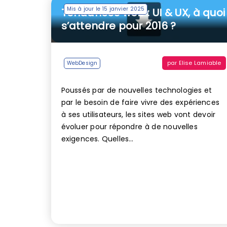
Mis à jour le 15 janvier 2025
Tendances web : UI & UX, à quoi
s’attendre pour 2016 ?
par
Elise Lamiable
WebDesign
Poussés par de nouvelles technologies et
par le besoin de faire vivre des expériences
à ses utilisateurs, les sites web vont devoir
évoluer pour répondre à de nouvelles
exigences. Quelles...