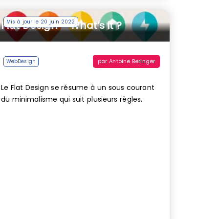
Mis à jour le 20 juin 2022
Flat Design – What’s it ?
par
Antoine Beringer
WebDesign
Le Flat Design se résume à un sous courant
du minimalisme qui suit plusieurs règles.