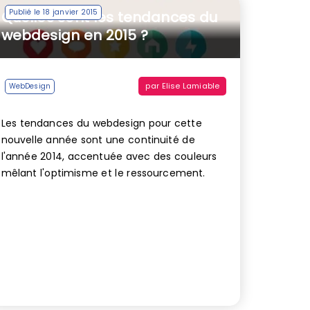
Publié le 18 janvier 2015
Quelles sont les tendances du
webdesign en 2015 ?
par
Elise Lamiable
WebDesign
Les tendances du webdesign pour cette
nouvelle année sont une continuité de
l'année 2014, accentuée avec des couleurs
mêlant l'optimisme et le ressourcement.