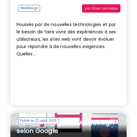
par
Elise Lamiable
WebDesign
Poussés par de nouvelles technologies et par
le besoin de faire vivre des expériences à ses
utilisateurs, les sites web vont devoir évoluer
pour répondre à de nouvelles exigences.
Quelles...
Publié le 22 août 2015
Material Design : le Webdesign
selon Google