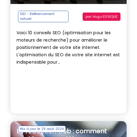
SEO - Référencement
par
Hugo ESSIQUE
naturel
Voici 10 conseils SEO (optimisation pour les
moteurs de recherche) pour améliorer le
positionnement de votre site internet.
L'optimisation du SEO de votre site internet est
indispensable pour...
Mis à jour le 29 août 2024
La rédaction web : comment