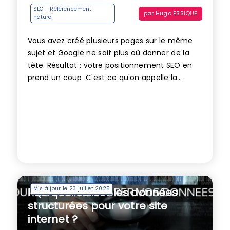
SEO - Référencement
par
Hugo ESSIQUE
naturel
Vous avez créé plusieurs pages sur le même
sujet et Google ne sait plus où donner de la
tête. Résultat : votre positionnement SEO en
prend un coup. C'est ce qu'on appelle la...
Mis à jour le 23 juillet 2025
Pourquoi utiliser les données
structurées pour votre site
internet ?