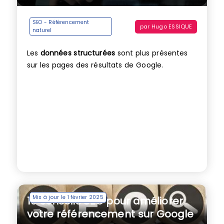
SEO - Référencement
par
Hugo ESSIQUE
naturel
Les
données structurées
sont plus présentes
sur les pages des résultats de Google.
Mis à jour le 1 février 2025
10 conseils SEO pour améliorer
votre référencement sur Google