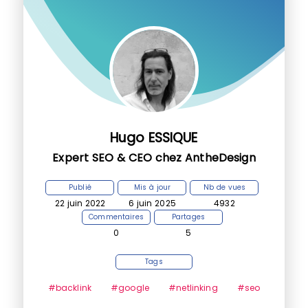
Hugo ESSIQUE
Expert SEO & CEO chez AntheDesign
Publié
Mis à jour
Nb de vues
22 juin 2022
6 juin 2025
4932
Commentaires
Partages
0
5
Tags
#backlink
#google
#netlinking
#seo