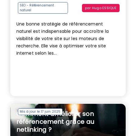
SEO - Référencement
par
Hugo ESSIQUE
naturel
Une bonne stratégie de référencement
naturel est indispensable pour accroître la
visibilité de votre site sur les moteurs de
recherche. Elle vise à optimiser votre site
internet selon les...
Mis à jour le 17 juin 2025
Comment améliorer son
référencement grâce au
netlinking ?