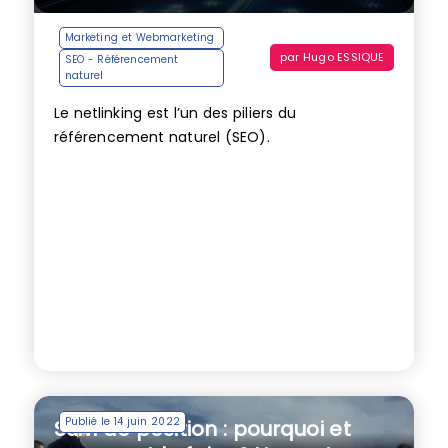
Marketing et Webmarketing
par
Hugo ESSIQUE
SEO - Référencement
naturel
Le netlinking est l’un des piliers du
référencement naturel (SEO).
Publié le 14 juin 2022
Suivi de position : pourquoi et