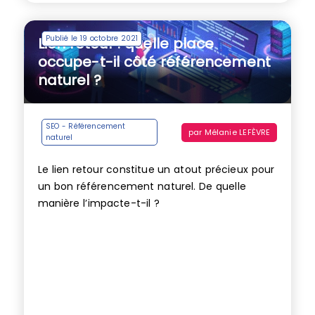
Publié le 19 octobre 2021
Lien retour : quelle place
occupe-t-il côté référencement
naturel ?
SEO - Référencement
par
Mélanie LEFÈVRE
naturel
Le lien retour constitue un atout précieux pour
un bon référencement naturel. De quelle
manière l’impacte-t-il ?