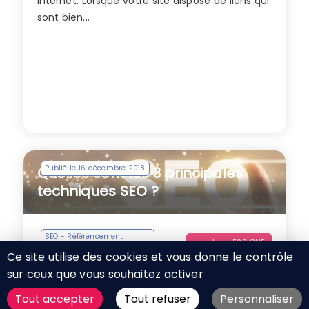
internet. Lorsque votre site dispose de liens qui
sont bien...
Publié le 16 décembre 2018
Quelles sont les 3 principales
techniques SEO ?
SEO - Référencement
par
Hugo ESSIQUE
naturel
Ce site utilise des cookies et vous donne le contrôle
sur ceux que vous souhaitez activer
En 2016, Andrey Lipattsev, Search Quality Senior
Strategist chez Google en Irlande, a officialisé
Tout accepter
Tout refuser
Personnaliser