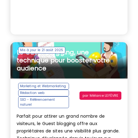
Mis à jour le 21 août 2025
Le Guest blogging, une
technique pour booster votre
audience
Marketing et Webmarketing
Rédaction web
par
Mélanie LEFÈVRE
SEO - Référencement
naturel
Parfait pour attirer un grand nombre de
visiteurs, le Guest blogging offre aux
propriétaires de sites une visibilité plus grande.