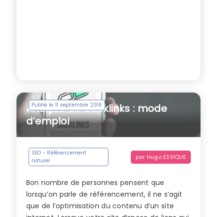
Publié le 11 septembre 2019
Analyse de Backlinks : mode
d’emploi
SEO - Référencement
par
Hugo ESSIQUE
naturel
Bon nombre de personnes pensent que
lorsqu’on parle de référencement, il ne s’agit
que de l’optimisation du contenu d’un site