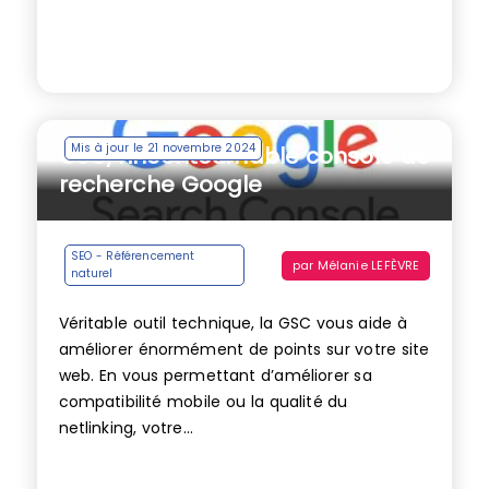
Mis à jour le 21 novembre 2024
GSC, l’incontournable console de
recherche Google
SEO - Référencement
par
Mélanie LEFÈVRE
naturel
Véritable outil technique, la GSC vous aide à
améliorer énormément de points sur votre site
web. En vous permettant d’améliorer sa
compatibilité mobile ou la qualité du
netlinking, votre...