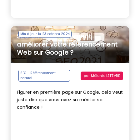
Mis à jour le 23 octobre 2024
SEO en 2021 : comment
améliorer votre référencement
Web sur Google ?
SEO - Référencement
par
Mélanie LEFÈVRE
naturel
Figurer en première page sur Google, cela veut
juste dire que vous avez su mériter sa
confiance !