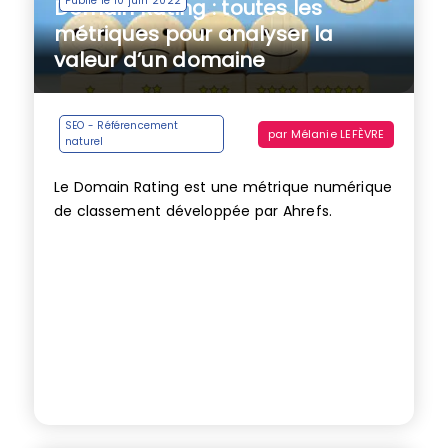
Publié le 10 juin 2022
Domain Rating : toutes les
métriques pour analyser la
valeur d’un domaine
SEO - Référencement
par
Mélanie LEFÈVRE
naturel
Le Domain Rating est une métrique numérique
de classement développée par Ahrefs.