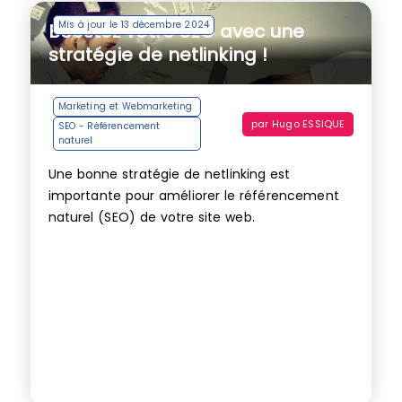
Mis à jour le 13 décembre 2024
Boostez votre SEO avec une
stratégie de netlinking !
Marketing et Webmarketing
par
Hugo ESSIQUE
SEO - Référencement
naturel
Une bonne stratégie de netlinking est
importante pour améliorer le référencement
naturel (SEO) de votre site web.