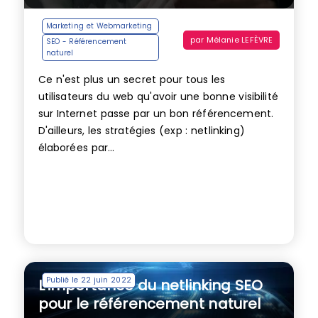
Marketing et Webmarketing
par
Mélanie LEFÈVRE
SEO - Référencement
naturel
Ce n'est plus un secret pour tous les
utilisateurs du web qu'avoir une bonne visibilité
sur Internet passe par un bon référencement.
D'ailleurs, les stratégies (exp : netlinking)
élaborées par...
Publié le 22 juin 2022
L’importance du netlinking SEO
pour le référencement naturel