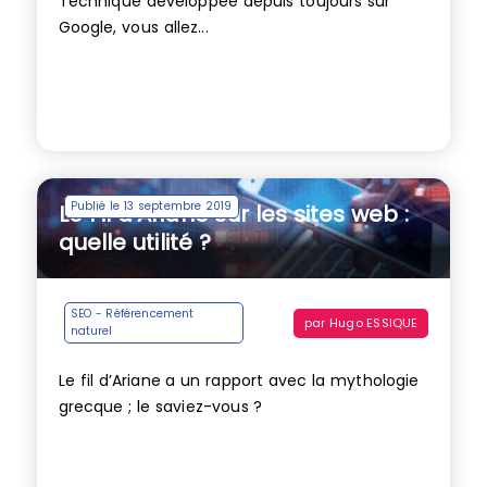
Technique développée depuis toujours sur
Google, vous allez...
Publié le 13 septembre 2019
Le Fil d’Ariane sur les sites web :
quelle utilité ?
SEO - Référencement
par
Hugo ESSIQUE
naturel
Le fil d’Ariane a un rapport avec la mythologie
grecque ; le saviez-vous ?