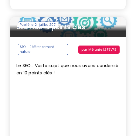
Publié le 21 juillet 2021
SEO : les 10 points clés
SEO - Référencement
par
Mélanie LEFÈVRE
naturel
Le SEO... Vaste sujet que nous avons condensé
en 10 points clés !